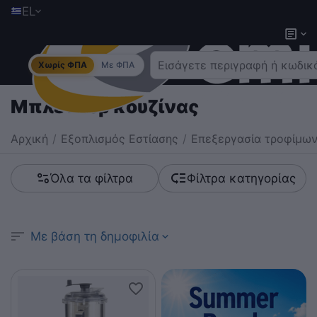
EL
Χωρίς ΦΠΑ
Με ΦΠΑ
Μπλέντερ κουζίνας
Αρχική
/
Εξοπλισμός Εστίασης
/
Επεξεργασία τροφίμω
Όλα τα φίλτρα
Φίλτρα κατηγορίας
Με βάση τη δημοφιλία