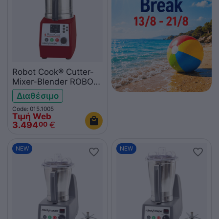
Robot Cook® Cutter-
Mixer-Blender ROBOT
COUPE 43000R
Διαθέσιμο
Code: 015.1005
Τιμή Web
3.494
€
00
NEW
NEW