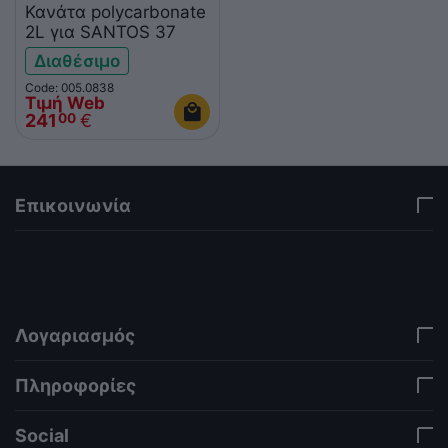
Κανάτα polycarbonate
2L για SANTOS 37
Διαθέσιμο
Code: 005.0838
Τιμή Web
241
€
00
Επικοινωνία
via a template hook. Nothing here depends on
jQuery. Works in storefront AND admin if you need
it there. Settings persist in localStorage under key
"csc_a11y". -->
Λογαριασμός
Πληροφορίες
Social