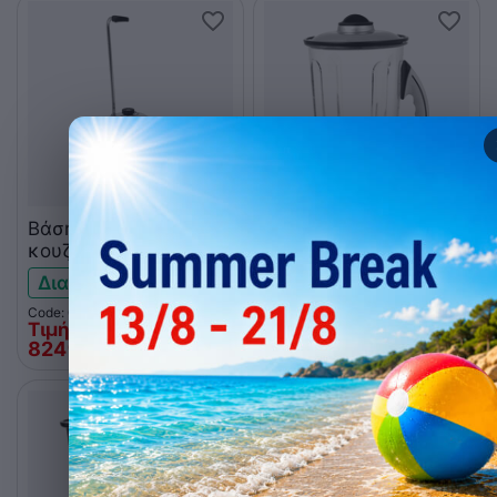
Βάση μπλέντερ
Κανάτα polycarbonate
κουζίνας SANTOS 37
4L για SANTOS 37
Διαθέσιμο
Χαμηλό απόθεμα
Code: 005.0840
Code: 005.0865
Τιμή Web
Τιμή Web
824
€
251
€
00
00