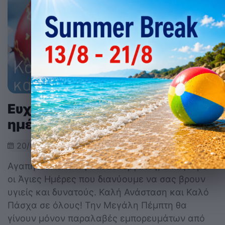
Ευχές και ενημέρωση για τις
ημέρες του Πάσχα 2022
20/04/2022
Αγαπητοί Πελάτες και Συνεργάτες, Ελπίζουμε
οι Άγιες Ημέρες που διανύουμε να σας βρουν
υγιείς και δυνατούς. Καλή Ανάσταση και Καλό
Πάσχα σε όλους! Την Μεγάλη Πέμπτη θα
γίνουν μόνον παραλαβές εμπορευμάτων από