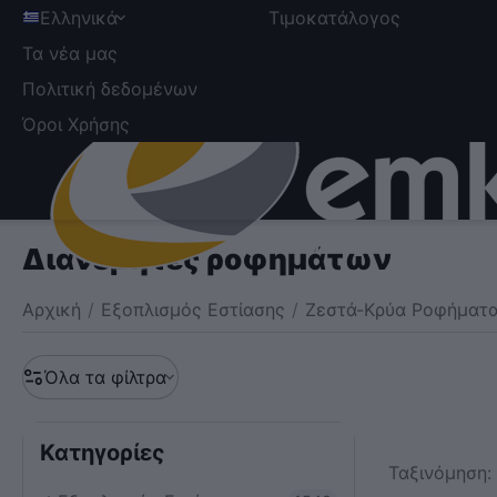
Ελληνικά
Τιμοκατάλογος
Τα νέα μας
Πολιτική δεδομένων
Όροι Χρήσης
Διανεμητές ροφημάτων
Αρχική
/
Εξοπλισμός Εστίασης
/
Ζεστά-Κρύα Ροφήματ
Όλα τα φίλτρα
Κατηγορίες
Ταξινόμηση: