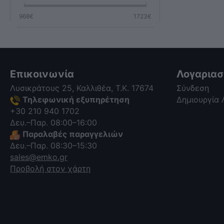
968
€
1723
€
Επικοινωνία
Λογαρια
Λυσικράτους 25, Καλλιθέα, Τ.Κ. 17674
Σύνδεση
Τηλεφωνική εξυπηρέτηση
Δημιουργία
+30 210 940 1702
Δευ.–Παρ. 08:00–16:00
Παραλαβές παραγγελιών
Δευ.–Παρ. 08:30–15:30
sales@emko.gr
Προβολή στον χάρτη
via a template hook. Nothing here
depends on jQuery. Works in storefront
AND admin if you need it there.
Settings persist in localStorage under
key "csc_a11y". -->