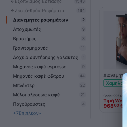
Εξοπλισμός Εστίασης
1543
Ζεστά-Κρύα Ροφήματα
164
Διανεμητές ροφημάτων
2
Αποχυμωτές
9
Βραστήρες
3
Γρανιτομηχανές
11
Δοχείο συντήρησης γάλακτος
1
Μηχανές καφέ espresso
9
Διανεμητή
Μηχανές καφέ φίλτρου
44
ρεζερβουά
Χαμηλό 
Μπλέντερ
22
Μύλοι αλέσεως καφέ
21
Code: 006.005
Τιμή Web
Παγοθραύστες
4
968
€
00
+7
Επιπλέον