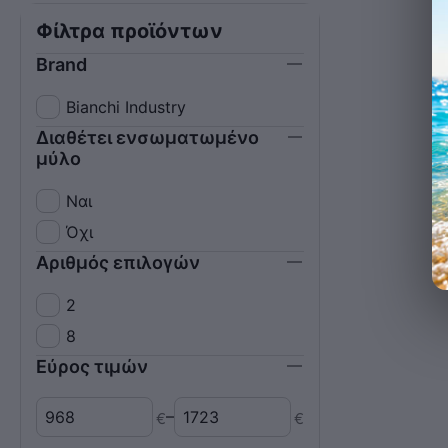
Φίλτρα προϊόντων
Brand
Bianchi Industry
Διαθέτει ενσωματωμένο
μύλο
Ναι
Όχι
Αριθμός επιλογών
2
8
Εύρος τιμών
–
€
€