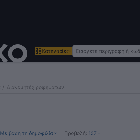
Κατηγορίες
α
/
Διανεμητές ροφημάτων
Με βάση τη δημοφιλία
Προβολή:
127