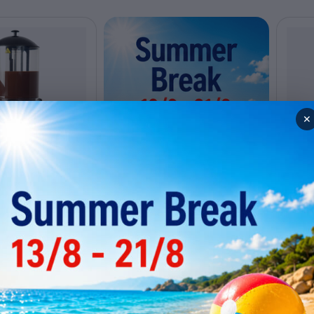
✕
ρα μονή 10L
Σοκο
 CH10
SEN
απόθεμα
Χαμ
Code: 
Τιμή
730