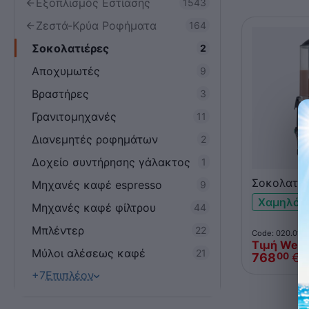
Εξοπλισμός Εστίασης
1543
Ζεστά-Κρύα Ροφήματα
164
Σοκολατιέρες
2
Αποχυμωτές
9
Βραστήρες
3
Γρανιτομηχανές
11
Διανεμητές ροφημάτων
2
Δοχείο συντήρησης γάλακτος
1
Σοκολατιέ
Μηχανές καφέ espresso
9
SENCOTEL
Χαμηλό 
Μηχανές καφέ φίλτρου
44
Μπλέντερ
22
Code: 020.0110
Τιμή Web
Μύλοι αλέσεως καφέ
21
768
€
00
+7
Επιπλέον