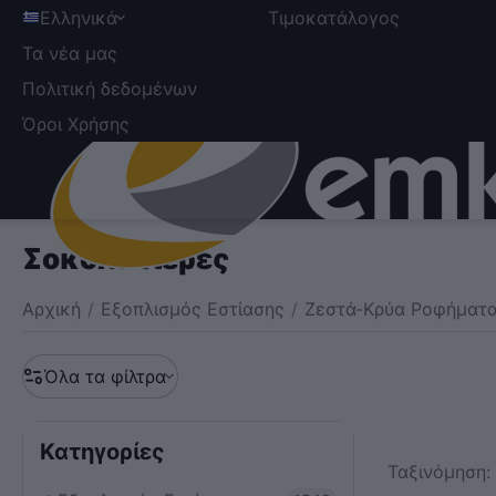
Ελληνικά
Τιμοκατάλογος
Τα νέα μας
Πολιτική δεδομένων
Όροι Χρήσης
Σοκολατιέρες
Αρχική
/
Εξοπλισμός Εστίασης
/
Ζεστά-Κρύα Ροφήματ
Όλα τα φίλτρα
Κατηγορίες
Ταξινόμηση: