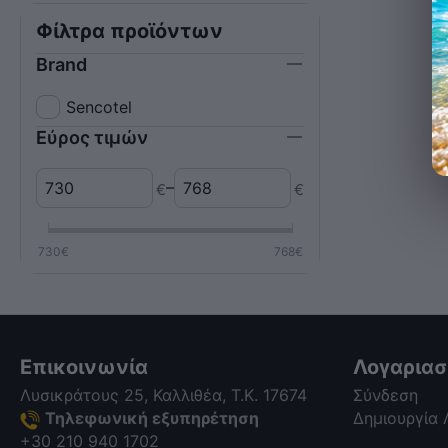
Φίλτρα προϊόντων
Brand
Sencotel
Εύρος τιμών
–
€
€
730
€
768
€
Επικοινωνία
Λογαρια
Λυσικράτους 25, Καλλιθέα, Τ.Κ. 17674
Σύνδεση
Τηλεφωνική εξυπηρέτηση
Δημιουργία
+30 210 940 1702