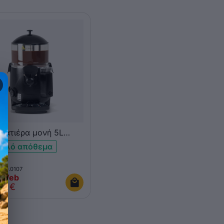
λατιέρα μονή 5L
COTEL CH-5
ηλό απόθεμα
020.0107
 Web
€
00