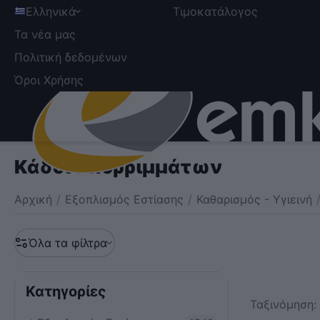
Ελληνικά
Τιμοκατάλογος
Τα νέα μας
Πολιτική δεδομένων
Όροι Χρήσης
Κάδοι απορριμμάτων
Αρχική
/
Εξοπλισμός Εστίασης
/
Καθαρισμός - Υγιεινή
Όλα τα φίλτρα
Κατηγορίες
Ταξινόμηση: