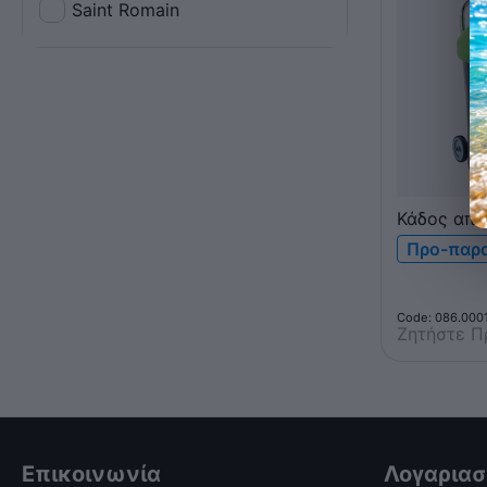
Saint Romain
Κάδος απο
πράσινος 
Προ-παρ
Code: 086.000
Ζητήστε 
Επικοινωνία
Λογαρια