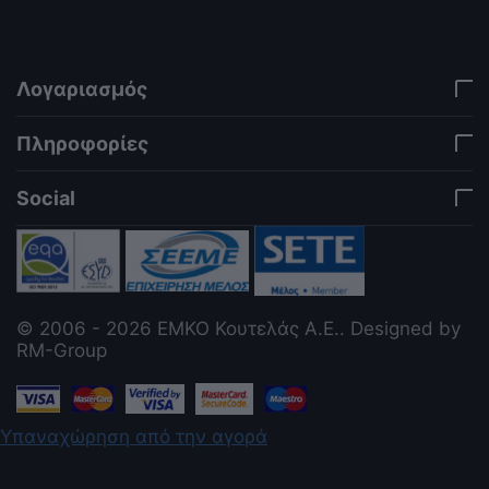
jQuery. Works in storefront AND admin if you need
it there. Settings persist in localStorage under key
"csc_a11y". -->
Λογαριασμός
Πληροφορίες
Social
© 2006 - 2026 ΕΜΚΟ Κουτελάς Α.Ε.. Designed by
RM-Group
Υπαναχώρηση από την αγορά