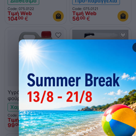
Διαθέσιμο
Προ-παραγγελία
Code: 075.0122
Code: 075.0121
Τιμή Web
Τιμή Web
104
€
56
€
00
00
Υγρό απορρυπαντικό
Υγρό αφαλάτωσης
φούρνων KOIPERRE
Rational 10L
PLUS
Χαμηλό απόθεμα
Προ-παραγγελία
Code: 046.0998
Code: 075.0123
Τιμή Web
Τιμή Web
99
€
67
€
00
00