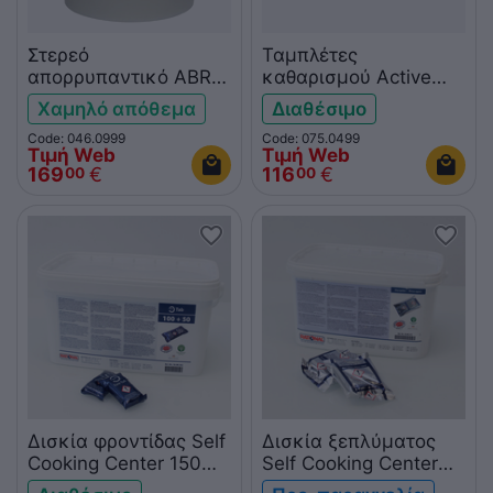
Στερεό
Ταμπλέτες
απορρυπαντικό ABRA
καθαρισμού Active
BOST
Green για Rational
Χαμηλό απόθεμα
Διαθέσιμο
iCombi 150 τεμάχια
Code: 046.0999
Code: 075.0499
Τιμή Web
Τιμή Web
169
€
116
€
00
00
Δισκία φροντίδας Self
Δισκία ξεπλύματος
Cooking Center 150
Self Cooking Center
τεμ.
50 τεμ.