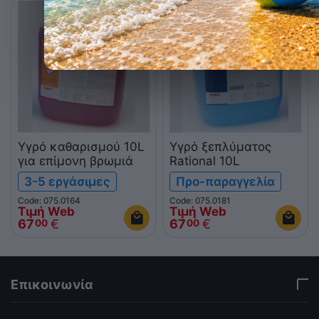
Υγρό καθαρισμού 10L
Υγρό ξεπλύματος
για επίμονη βρωμιά
Rational 10L
3-5 εργάσιμες
Προ-παραγγελία
Code: 075.0164
Code: 075.0181
Τιμή Web
Τιμή Web
67
€
67
€
00
00
Επικοινωνία
via a template hook. Nothing here depends on