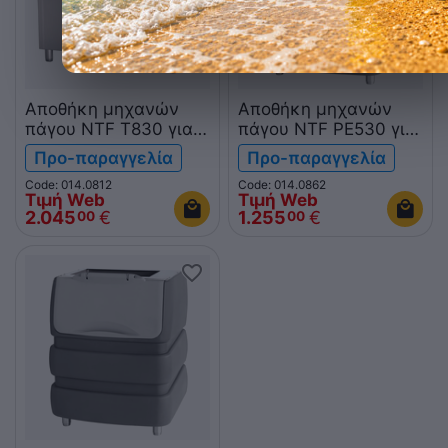
Αποθήκη μηχανών
Αποθήκη μηχανών
πάγου NTF T830 για
πάγου NTF PE530 για
CV475 και CV950
GM1200
Προ-παραγγελία
Προ-παραγγελία
Code: 014.0812
Code: 014.0862
Τιμή Web
Τιμή Web
2.045
€
1.255
€
00
00