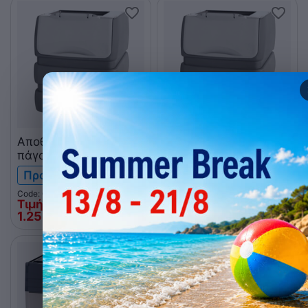
Αποθήκη μηχανών
Αποθήκη μηχανών
πάγου NTF PE530 για
πάγου NTF PE530 για
MGT310
MGT560 και MGT 900
Προ-παραγγελία
Προ-παραγγελία
Code: 014.0810
Code: 014.0811
Τιμή Web
Τιμή Web
1.255
€
1.255
€
00
00