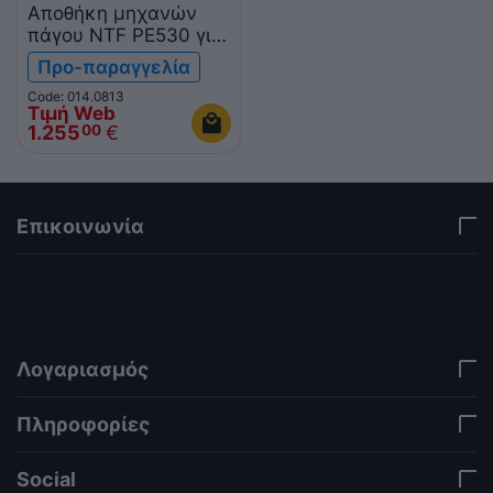
Αποθήκη μηχανών
πάγου NTF PE530 για
GM360A
Προ-παραγγελία
Code: 014.0813
Τιμή Web
1.255
€
00
Επικοινωνία
via a template hook. Nothing here depends on
jQuery. Works in storefront AND admin if you need
it there. Settings persist in localStorage under key
"csc_a11y". -->
Λογαριασμός
Πληροφορίες
Social