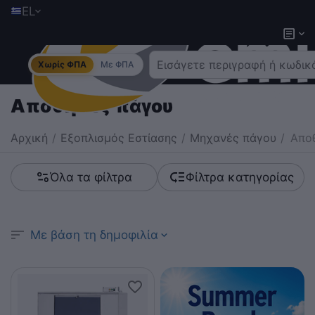
EL
Χωρίς ΦΠΑ
Με ΦΠΑ
Αποθήκες πάγου
Αρχική
/
Εξοπλισμός Εστίασης
/
Μηχανές πάγου
/
Απο
Όλα τα φίλτρα
Φίλτρα κατηγορίας
Με βάση τη δημοφιλία