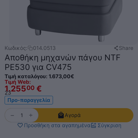
Share
Κωδικός:
014.0513
Αποθήκη μηχανών πάγου NTF
PE530 για CV475
Τιμή καταλόγου:
1.673,00
€
Τιμή Web:
1.255
€
00
2
3
Προ-παραγγελία
+
−
Αγορά
Προσθήκη στα αγαπημένα
Σύγκριση