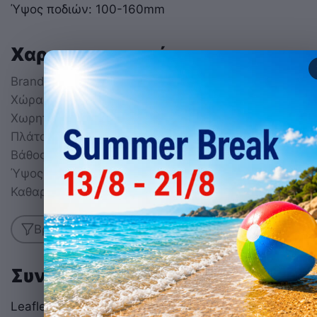
Ύψος ποδιών: 100-160mm
Χαρακτηριστικά
Brand
NTF
Χώρα προέλευσης
Ιταλία
Χωρητικότητα (kg)
240
kg
Πλάτος
942
mm
Βάθος
795
mm
Ύψος
1053
mm
Καθαρό βάρος
59
kg
Βρείτε παρόμοια
Συνημμένα
Leaflet (leaflet-bin_PE_530-en.pdf, 1,675 Kb)