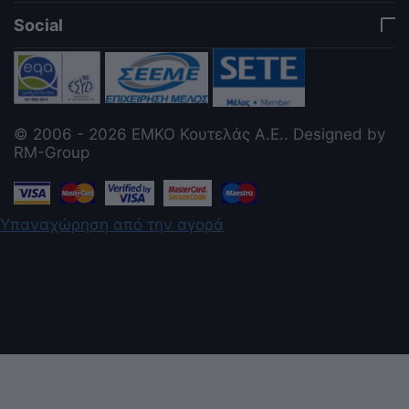
Social
Code: 014.0511
Code: 014.0516
Τιμή Web
Τιμή Web
9.632
€
6.816
€
00
00
© 2006 - 2026 ΕΜΚΟ Κουτελάς Α.Ε.. Designed by
RM-Group
Υπαναχώρηση από την αγορά