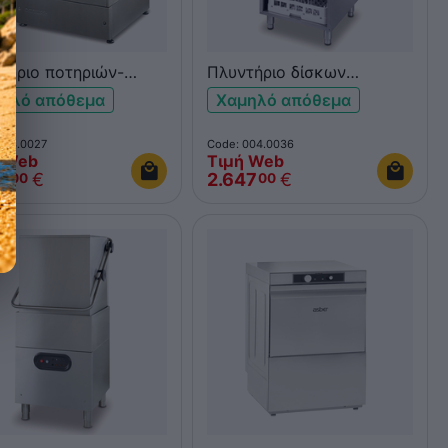
τήριο ποτηριών-
Πλυντήριο δίσκων
ων OMNIWASH ELITE
OMNIWASH 4SB
ηλό απόθεμα
Χαμηλό απόθεμα
004.0027
Code: 004.0036
 Web
Τιμή Web
6
€
2.647
€
00
00