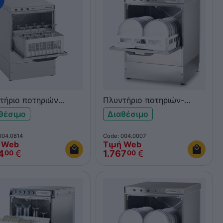
τήριο ποτηριών
Πλυντήριο ποτηριών-
wash Easy E40
πιάτων OMNIWASH JOLLY
θέσιμο
Διαθέσιμο
50
004.0814
Code: 004.0007
 Web
Τιμή Web
4
€
1.767
€
00
00