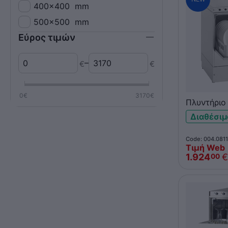
400x400
mm
500x500
mm
Εύρος τιμών
–
€
€
0
€
3170
€
Πλυντήριο
Omniwash 
Διαθέσιμ
230V με α
αποχέτευ
Code: 004.0811
Τιμή Web
1.924
€
00