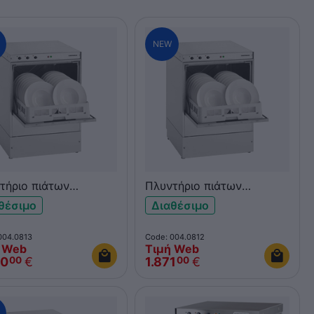
NEW
τήριο πιάτων
Πλυντήριο πιάτων
wash Easy E50T/PS
Omniwash EASY E50T
θέσιμο
Διαθέσιμο
+N με αντλία
400V+N
έτευσης
004.0813
Code: 004.0812
 Web
Τιμή Web
00
€
1.871
€
00
00