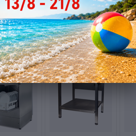
τηρίου 50x50
Πλυντήριο ποτηριών
Πλυν
τη OMNIWASH
OMNIWASH JOLLY 35
πιάτ
απόθεμα
Χαμηλό απόθεμα
Χαμ
500
9
Code: 004.0030
Code: 
Τιμή Web
Τιμή
1.080
€
2.01
00