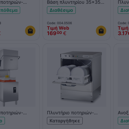
 ποτηριών-
Βάση πλυντηρίου 35x35
Πλυν
MNIWASH ELITE
ανοξείδωτη OMNIWASH
πιάτ
απόθεμα
Διαθέσιμο
Δια
8
Code: 004.0506
Code: 
Τιμή Web
Τιμή
€
169
€
3.17
00
 ποτηριών-
Πλυντήριο ποτηριών-
Ανοξ
SBER GEX-H500
πιάτων OMNIWASH JOLLY
πλυν
ο
Καταργήθηκε
Δια
50TPS