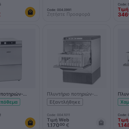
5
Code: 
Τιμή
Code: 004.0991
Ζητήστε Προσφορά
€
346
 ποτηριών-
Πλυντήριο ποτηριών-
Πλυν
BER GE-510
πιάτων 4000ST
OMN
απόθεμα
Εξαντλήθηκε
Χαμ
2
Code: 004.1011
Code: 
Τιμή Web
Τιμή
1.170
€
1.14
00