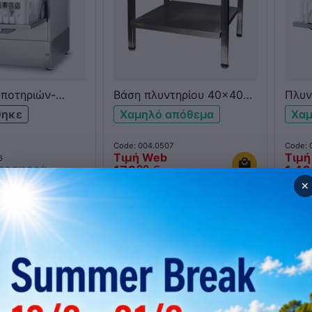
 ποτηριών-
Βάση πλυντηρίου 40x40
Πλυν
MNIWASH JOLLY
ανοξείδωτη OMNIWASH
πιάτ
θηκε
Χαμηλό απόθεμα
Χαμ
400
Code: 004.0507
Code: 
Τιμή Web
Τιμή
6
Προσφορά
176
€
1.4
00
✕