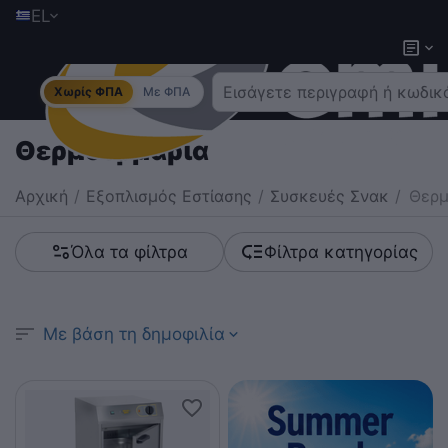
EL
Χωρίς ΦΠΑ
Με ΦΠΑ
Θερμοερμάρια
Αρχική
/
Εξοπλισμός Εστίασης
/
Συσκευές Σνακ
/
Θερμ
Όλα τα φίλτρα
Φίλτρα κατηγορίας
Με βάση τη δημοφιλία