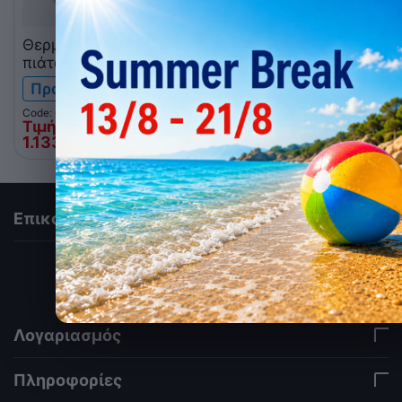
Θερμοτράπεζα
πιάτων διπλή ROLLER
GRILL HVC 120 GN
Προ-παραγγελία
Code: 010.1101
Τιμή Web
1.133
€
00
Επικοινωνία
via a template hook. Nothing here depends on
jQuery. Works in storefront AND admin if you need
it there. Settings persist in localStorage under key
"csc_a11y". -->
Λογαριασμός
Πληροφορίες