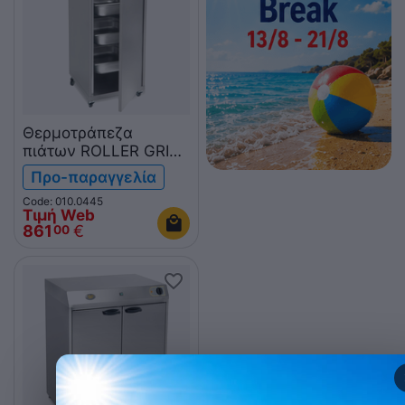
Θερμοτράπεζα
πιάτων ROLLER GRILL
HVC 60 GN
Προ-παραγγελία
Code: 010.0445
Τιμή Web
861
€
00