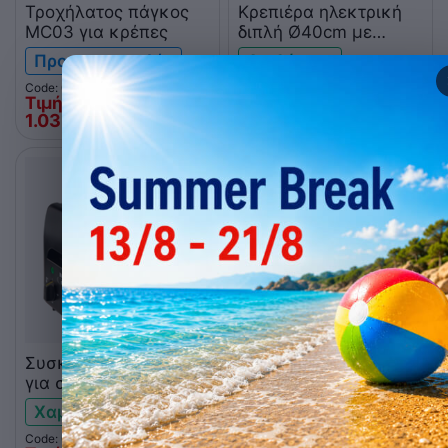
Τροχήλατος πάγκος
Κρεπιέρα ηλεκτρική
MC03 για κρέπες
διπλή Ø40cm με
συρτάρι ItalStar
Προ-παραγγελία
Διαθέσιμο
ITAL0013
Code: 010.0268
Code: 058.0013
Τιμή Web
Τιμή Web
1.035
€
838
€
00
00
Συσκευή θέρμανσης
Κρεπιέρα ηλεκτρική
για σοκολάτα/σάλτσες
μονή Ø40cm με
ROLLER GRILL WI/1
συρτάρι ItalStar
Χαμηλό απόθεμα
Χαμηλό απόθεμα
ITAL0012
Code: 010.0239
Code: 058.0012