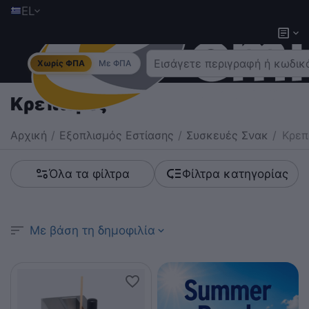
EL
Χωρίς ΦΠΑ
Με ΦΠΑ
Κρεπιέρες
Αρχική
/
Εξοπλισμός Εστίασης
/
Συσκευές Σνακ
/
Κρεπ
Όλα τα φίλτρα
Φίλτρα κατηγορίας
Με βάση τη δημοφιλία