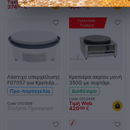
Τιμή Web
Τιμή Web
374
€
464
€
00
00
Τελευταία 
Τεμάχια
Λάστιχο υπερχείλισης
Κρεπιέρα αερίου μονή
F07057 για Κρεπιέρα
350G με συρτάρι
Roller Grill CFE 400
Προ-παραγγελία
Διαθέσιμο
Code: 010.0438
Τιμή Web
Code: 010.1039
Ζητήστε Προσφορά
420
€
00