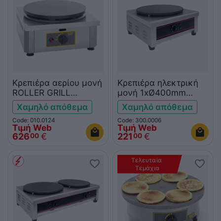
Κρεπιέρα αερίου μονή
Κρεπιέρα ηλεκτρική
ROLLER GRILL
μονή 1xØ400mm
CSG350
KROBE
Χαμηλό απόθεμα
Χαμηλό απόθεμα
Code: 010.0124
Code: 300.0006
Τιμή Web
Τιμή Web
626
€
221
€
00
00
Τελευταία 
Τεμάχια