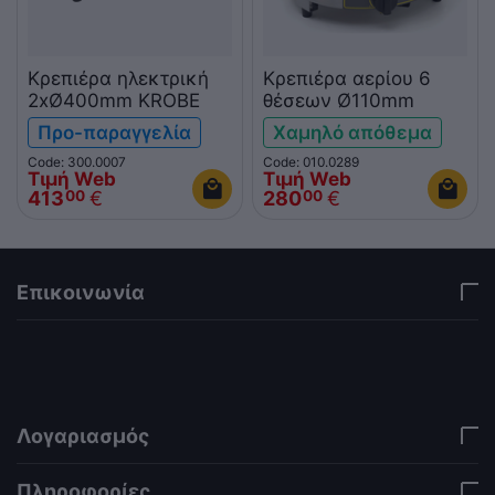
Κρεπιέρα ηλεκτρική
Κρεπιέρα αερίου 6
2xØ400mm KROBE
θέσεων Ø110mm
Προ-παραγγελία
Χαμηλό απόθεμα
Code: 300.0007
Code: 010.0289
Τιμή Web
Τιμή Web
413
€
280
€
00
00
Επικοινωνία
via a template hook. Nothing here depends on
jQuery. Works in storefront AND admin if you need
it there. Settings persist in localStorage under key
"csc_a11y". -->
Λογαριασμός
Πληροφορίες