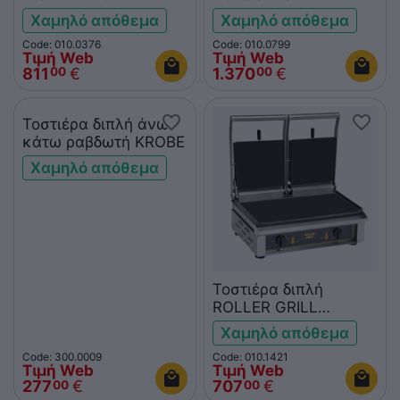
GRILL
ROLLER GRILL
Χαμηλό απόθεμα
Χαμηλό απόθεμα
Code: 010.0376
Code: 010.0799
Τιμή Web
Τιμή Web
811
€
1.370
€
00
00
Τοστιέρα διπλή άνω-
κάτω ραβδωτή KROBE
Χαμηλό απόθεμα
Τοστιέρα διπλή
ROLLER GRILL
MAJESTIC άνω-κάτω
Χαμηλό απόθεμα
λεία
Code: 300.0009
Code: 010.1421
Τιμή Web
Τιμή Web
277
€
707
€
00
00