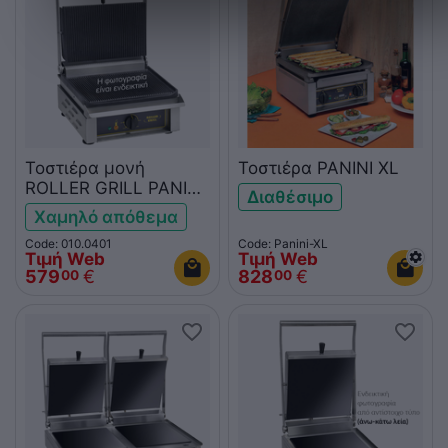
Τοστιέρα μονή
Τοστιέρα PANINI XL
ROLLER GRILL PANINI
Διαθέσιμο
FT
Χαμηλό απόθεμα
Code: 010.0401
Code: Panini-XL
Τιμή Web
Τιμή Web
579
€
828
€
00
00