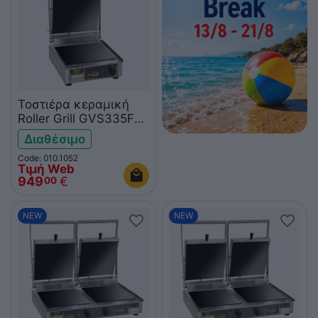
Τοστιέρα κεραμική
Roller Grill GVS335FT
Premium άνω-κάτω
Διαθέσιμο
λεία
Code: 010.1052
Τιμή Web
949
€
00
NEW
NEW