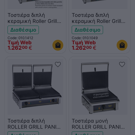
Τοστιέρα διπλή
Τοστιέρα διπλή
κεραμική Roller Grill
κεραμική Roller Grill
GVD335L Premium
GVD335FT Premium
Διαθέσιμο
Διαθέσιμο
άνω ραβδωτή-κάτω
άνω-κάτω λεία
Code: 010.1412
Code: 010.1049
λεία
Τιμή Web
Τιμή Web
1.262
€
1.262
€
00
00
Τοστιέρα διπλή
Τοστιέρα μονή
ROLLER GRILL PANINI
ROLLER GRILL PANINI
R
L