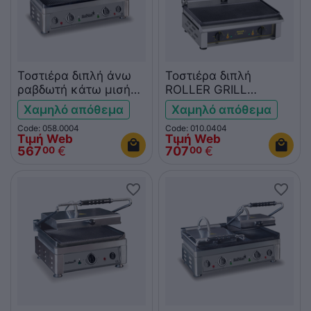
Τοστιέρα διπλή άνω
Τοστιέρα διπλή
ραβδωτή κάτω μισή
ROLLER GRILL
μισή ItalStar ITAL0004
MAJESTIC R
Χαμηλό απόθεμα
Χαμηλό απόθεμα
Code: 058.0004
Code: 010.0404
Τιμή Web
Τιμή Web
567
€
707
€
00
00