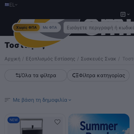
EL
Χωρίς ΦΠΑ
Με ΦΠΑ
Τοστιέρες
Αρχική
/
Εξοπλισμός Εστίασης
/
Συσκευές Σνακ
/
Τοστ
Όλα τα φίλτρα
Φίλτρα κατηγορίας
Με βάση τη δημοφιλία
NEW