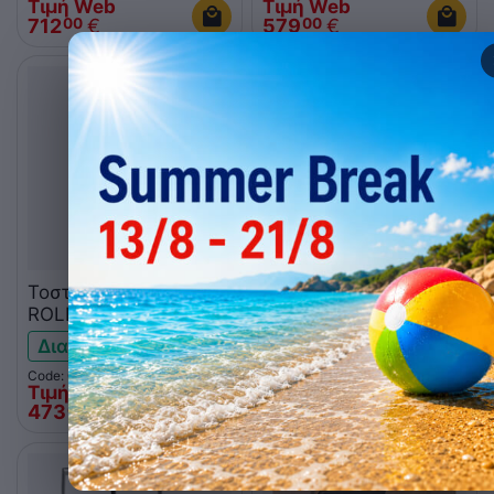
Τιμή Web
Τιμή Web
712
€
579
€
00
00
Τοστιέρα μονή
Τοστιέρα διπλή
ROLLER GRILL
ROLLER GRILL
SAVOYE R
MAJESTIC L
Διαθέσιμο
Χαμηλό απόθεμα
Code: 010.0403
Code: 010.0400
Τιμή Web
Τιμή Web
473
€
707
€
00
00