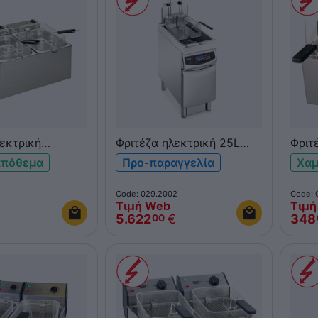
εκτρική
Φριτέζα ηλεκτρική 25L
Φριτ
ια 2x5L ROLLER
High Efficiency Elframo
επιτ
απόθεμα
Προ-παραγγελία
Χαμ
DS
EFU 25 900mm
GRIL
Code: 029.2002
Code: 
Τιμή Web
Τιμή
5.622
€
348
00