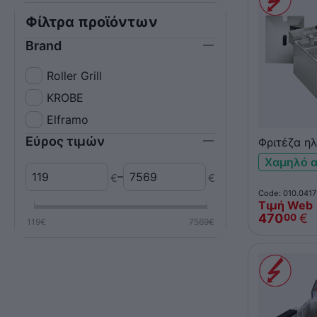
Φίλτρα προϊόντων
Brand
Roller Grill
KROBE
Elframo
Εύρος τιμών
Φριτέζα ηλ
επιτραπέζ
Χαμηλό 
GRILL RF5
–
€
€
Code: 010.0417
Τιμή Web
470
€
00
119
€
7569
€