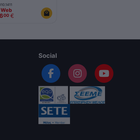
10.1411
 Web
36
€
00
Social