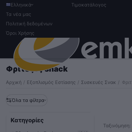
Ελληνικά
Τιμοκατάλογος
Τα νέα μας
Πολιτική δεδομένων
Όροι Χρήσης
Φριτέζες snack
Αρχική
/
Εξοπλισμός Εστίασης
/
Συσκευές Σνακ
/
Φριτ
Όλα τα φίλτρα
Κατηγορίες
Ταξινόμηση: