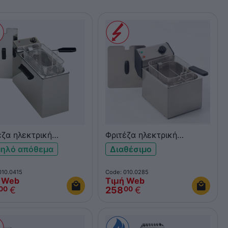
έζα ηλεκτρική
Φριτέζα ηλεκτρική
ραπέζια 5L ROLLER
επιτραπέζια 8L ROLLER
ηλό απόθεμα
Διαθέσιμο
L RF5S
GRILL FD80
010.0415
Code: 010.0285
 Web
Τιμή Web
€
258
€
00
00