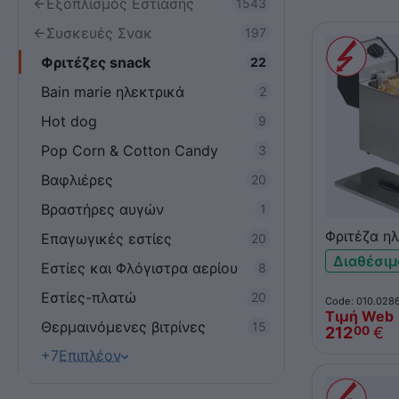
Εξοπλισμός Εστίασης
1543
Συσκευές Σνακ
197
Φριτέζες snack
22
Bain marie ηλεκτρικά
2
Hot dog
9
Pop Corn & Cotton Candy
3
Βαφλιέρες
20
Βραστήρες αυγών
1
Φριτέζα ηλ
Επαγωγικές εστίες
20
επιτραπέζ
Διαθέσιμ
Εστίες και Φλόγιστρα αερίου
8
GRILL FD5
Εστίες-πλατώ
20
Code: 010.028
Τιμή Web
Θερμαινόμενες βιτρίνες
15
212
€
00
+7
Επιπλέον