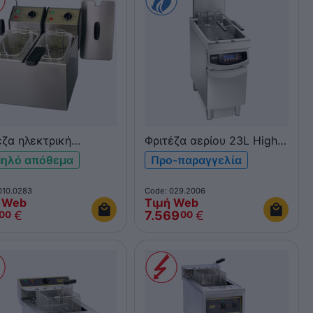
έζα ηλεκτρική
Φριτέζα αερίου 23L High
ραπέζια 2x5L ROLLER
Efficiency Elframo GFU 25
ηλό απόθεμα
Προ-παραγγελία
L FD50D
900mm
010.0283
Code: 029.2006
 Web
Τιμή Web
€
7.569
€
00
00