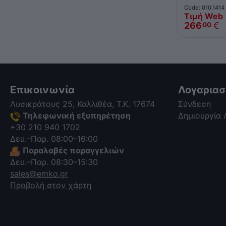
Code: 010.1414
Τιμή Web
266
€
00
Επικοινωνία
Λογαρια
Λυσικράτους 25, Καλλιθέα, Τ.Κ. 17674
Σύνδεση
Τηλεφωνική εξυπηρέτηση
Δημιουργία
+30 210 940 1702
Δευ.–Παρ. 08:00–16:00
Παραλαβές παραγγελιών
Δευ.–Παρ. 08:30–15:30
sales@emko.gr
Προβολή στον χάρτη
via a template hook. Nothing here
depends on jQuery. Works in storefront
AND admin if you need it there.