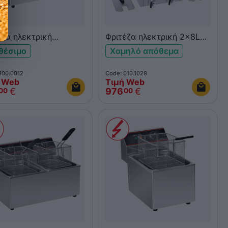
έζα ηλεκτρική
Φριτέζα ηλεκτρική 2x8L
ραπέζια 2x6L KROBE
ROLLER GRILL RFE8D με
θέσιμο
Χαμηλό απόθεμα
βρύση αποστράγγισης
300.0012
Code: 010.1028
 Web
Τιμή Web
€
976
€
00
00