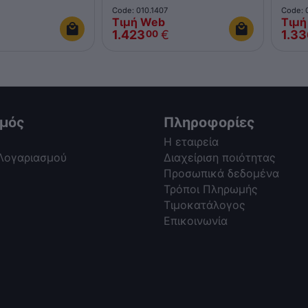
Code: 010.1407
Code: 0
Τιμή Web
Τιμή
1.423
€
1.3
00
σμός
Πληροφορίες
Η εταιρεία
 Λογαριασμού
Διαχείριση ποιότητας
Προσωπικά δεδομένα
Τρόποι Πληρωμής
Τιμοκατάλογος
Επικοινωνία