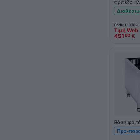
Φριτέζα ηλ
ROLLER GR
Διαθέσιμ
βρύση απο
Code: 010.1026
Τιμή Web
451
€
00
Βάση φριτ
GRILL RFG
Προ-παρ