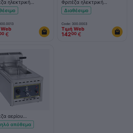
έζα ηλεκτρική
Φριτέζα ηλεκτρική
ραπέζια 2x8L KROBE
επιτραπέζια 8L KROBE
θέσιμο
Διαθέσιμο
300.0013
Code: 300.0003
 Web
Τιμή Web
€
142
€
00
00
έζα αερίου
ραπέζια 12LT ROLLER
ηλό απόθεμα
L RFG12B 8KW