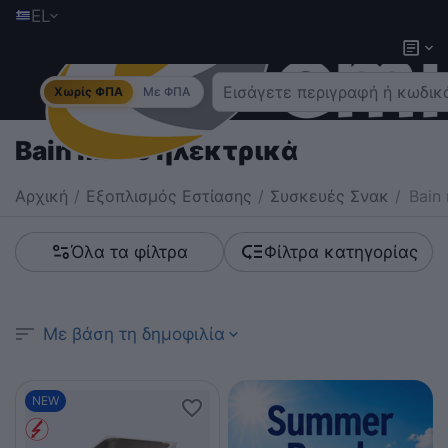
EL
Χωρίς ΦΠΑ
Με ΦΠΑ
Bain marie ηλεκτρικά
Αρχική
/
Εξοπλισμός Εστίασης
/
Συσκευές Σνακ
/
Bain
Όλα τα φίλτρα
Φίλτρα κατηγορίας
Με βάση τη δημοφιλία
NEW