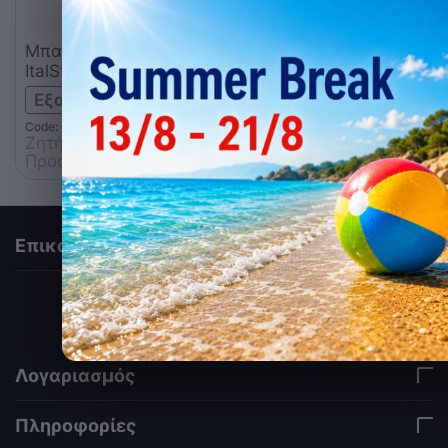
Μπαιν μαρί ηλεκτρικό
ItalStar
Εξαντλήθηκε
Code: 035.0215
Ζητήστε 
Προσφορά
Επικοινωνία
via a template hook. Nothing here depends on
jQuery. Works in storefront AND admin if you need
it there. Settings persist in localStorage under key
"csc_a11y". -->
Λογαριασμός
Πληροφορίες