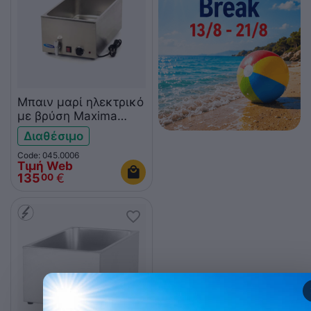
Μπαιν μαρί ηλεκτρικό
με βρύση Maxima
09300004
Διαθέσιμο
Code: 045.0006
Τιμή Web
135
€
00