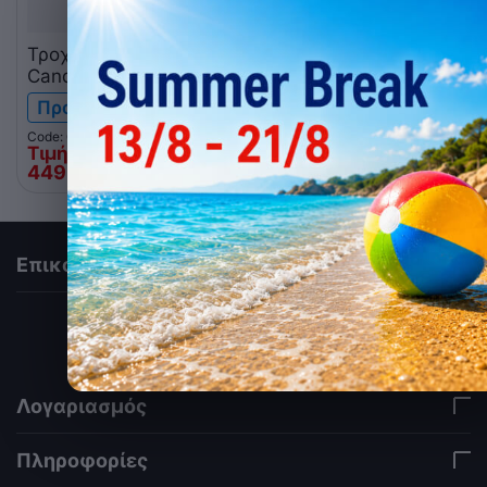
Τροχήλατος σταθμός
Τροχήλατη βάση
Candy floss (μαλλί της
συσκευής Pop Corn
γριάς)
Προ-παραγγελία
Χαμηλό απόθεμα
Code: 050.0097
Code: 050.0095
Τιμή Web
Τιμή Web
449
€
135
€
00
00
Επικοινωνία
via a template hook. Nothing here depends on
jQuery. Works in storefront AND admin if you need
it there. Settings persist in localStorage under key
"csc_a11y". -->
Λογαριασμός
Πληροφορίες