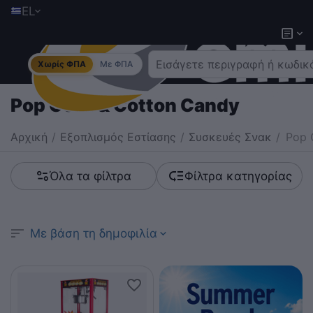
EL
Χωρίς ΦΠΑ
Με ΦΠΑ
Pop Corn & Cotton Candy
Αρχική
/
Εξοπλισμός Εστίασης
/
Συσκευές Σνακ
/
Pop 
Όλα τα φίλτρα
Φίλτρα κατηγορίας
Με βάση τη δημοφιλία