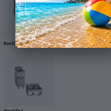
Κουζίνες
Κουζίνες solid top
Φριτέζες