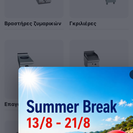
Βραστήρες ζυμαρικών
Γκριλιέρες
Επαγωγικές εστίες
Εστίες-πλατό