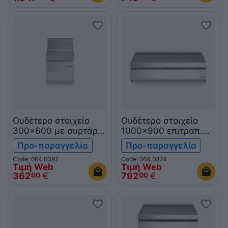
Ουδέτερο στοιχείο
Ουδέτερο στοιχείο
300x600 με συρτάρι
1000x900 επιτραπ.
επιτραπ. F60/30PLC/T
R90/100PLN/T
Προ-παραγγελία
Προ-παραγγελία
FUN600
ROC900
Code: 064.0387
Code: 064.0374
Τιμή Web
Τιμή Web
362
€
792
€
00
00