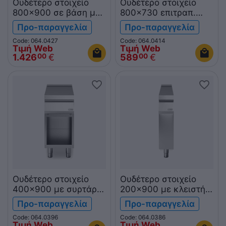
Ουδέτερο στοιχείο
Ουδέτερο στοιχείο
800x900 σε βάση με
800x730 επιτραπ.
2 πόρτες
R70/80PLN/T ROC700
Προ-παραγγελία
Προ-παραγγελία
R90/80PLN/P ROC900
Code: 064.0427
Code: 064.0414
Τιμή Web
Τιμή Web
1.426
€
589
€
00
00
Ουδέτερο στοιχείο
Ουδέτερο στοιχείο
400x900 με συρτάρι
200x900 με κλειστή
& ανοικτή βάση
βάση R90/20PLN/P
Προ-παραγγελία
Προ-παραγγελία
R90/40PLC/A
ROC900
Code: 064.0396
Code: 064.0386
ROC900
Τιμή Web
Τιμή Web