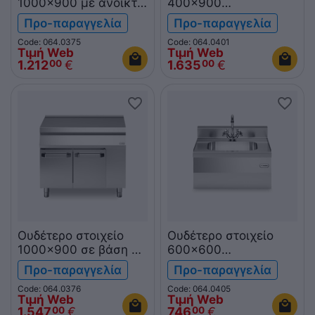
1000x900 με ανοικτή
400x900
βάση R90/100PLN/A
λαντζα+βρυση σε
Προ-παραγγελία
Προ-παραγγελία
ROC900
βάση με πόρτα
Code: 064.0375
Code: 064.0401
R90/40LA/P ROC900
Τιμή Web
Τιμή Web
1.212
€
1.635
€
00
00
Ουδέτερο στοιχείο
Ουδέτερο στοιχείο
1000x900 σε βάση με
600x600
2 πόρτες
λαντζα+βρυση
Προ-παραγγελία
Προ-παραγγελία
R90/100PLN/P
επιτραπ. F60/60LA/T
Code: 064.0376
Code: 064.0405
ROC900
FUN600
Τιμή Web
Τιμή Web
1.547
€
746
€
00
00