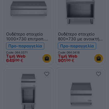
Ουδέτερο στοιχείο
Ουδέτερο στοιχείο
1000x730 επιτραπ.
800x730 με ανοικτή
R70/100PLN/T
βάση R70/80PLN/A
Προ-παραγγελία
Προ-παραγγελία
ROC700
ROC700
Code: 064.0371
Code: 064.0418
Τιμή Web
Τιμή Web
649
€
901
€
00
00