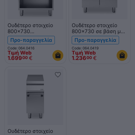
Ουδέτερο στοιχείο
Ουδέτερο στοιχείο
800x730
800x730 σε βάση με
λαντζα+βρυση σε
2 πόρτες
Προ-παραγγελία
Προ-παραγγελία
ανοικτή βάση
R70/80PLN/P ROC700
Code: 064.0416
Code: 064.0419
R70/80LA/A ROC700
Τιμή Web
Τιμή Web
1.699
€
1.236
€
00
00
Ουδέτερο στοιχείο