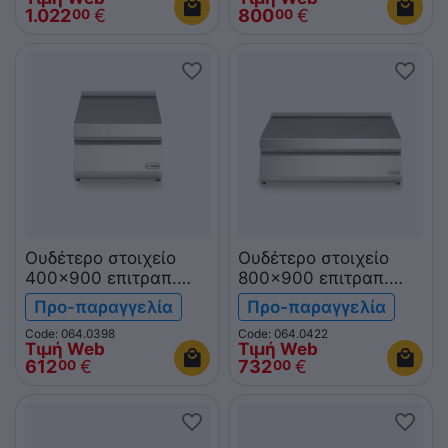
1.022
€
800
€
00
00
Ουδέτερο στοιχείο
Ουδέτερο στοιχείο
400x900 επιτραπ.
800x900 επιτραπ.
R90/40PLN/T
R90/80PLN/T ROC900
Προ-παραγγελία
Προ-παραγγελία
ROC900
Code: 064.0398
Code: 064.0422
Τιμή Web
Τιμή Web
612
€
732
€
00
00