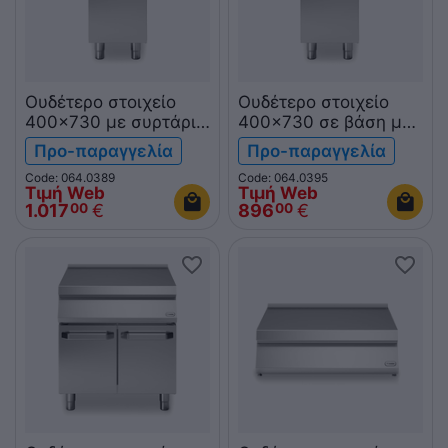
Ουδέτερο στοιχείο
Ουδέτερο στοιχείο
400x730 με συρτάρι
400x730 σε βάση με
& βάση με πόρτα
πόρτα R70/40PLN/P
Προ-παραγγελία
Προ-παραγγελία
R70/40PLC/P ROC700
ROC700
Code: 064.0389
Code: 064.0395
Τιμή Web
Τιμή Web
1.017
€
896
€
00
00