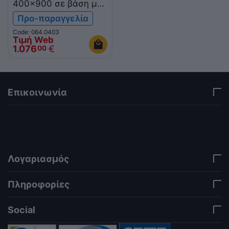
400x900 σε βάση με
πόρτα R90/40PLN/P
Προ-παραγγελία
ROC900
Code: 064.0403
Τιμή Web
1.076
€
00
Επικοινωνία
via a template hook. Nothing here depends on
jQuery. Works in storefront AND admin if you need
it there. Settings persist in localStorage under key
"csc_a11y". -->
Λογαριασμός
Πληροφορίες
Social