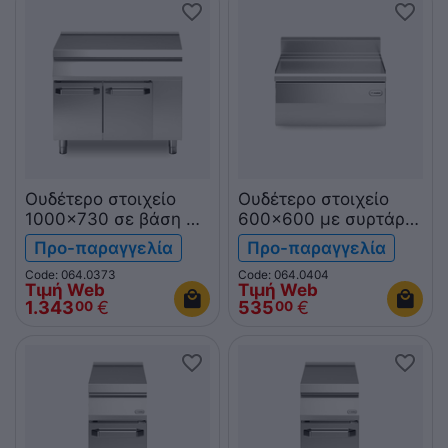
Ουδέτερο στοιχείο
Ουδέτερο στοιχείο
1000x730 σε βάση με
600x600 με συρτάρι
2 πόρτες
επιτραπ. F60/60PLC/T
Προ-παραγγελία
Προ-παραγγελία
R70/100PLN/P
FUN600
Code: 064.0373
Code: 064.0404
ROC700
Τιμή Web
Τιμή Web
1.343
€
535
€
00
00