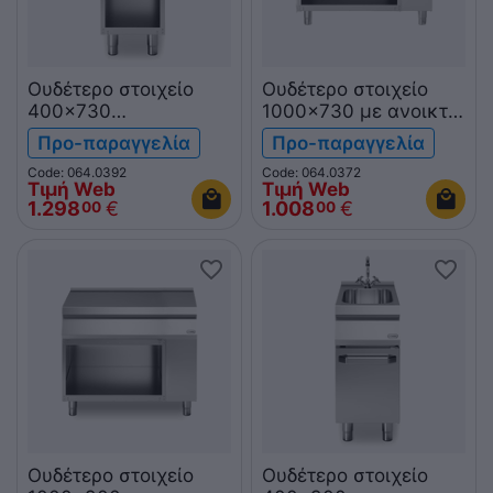
Ουδέτερο στοιχείο
Ουδέτερο στοιχείο
400x730
1000x730 με ανοικτή
λαντζα+βρυση σε
βάση R70/100PLN/A
Προ-παραγγελία
Προ-παραγγελία
ανοικτή βάση
ROC700
Code: 064.0392
Code: 064.0372
R70/40LA/A ROC700
Τιμή Web
Τιμή Web
1.298
€
1.008
€
00
00
Ουδέτερο στοιχείο
Ουδέτερο στοιχείο