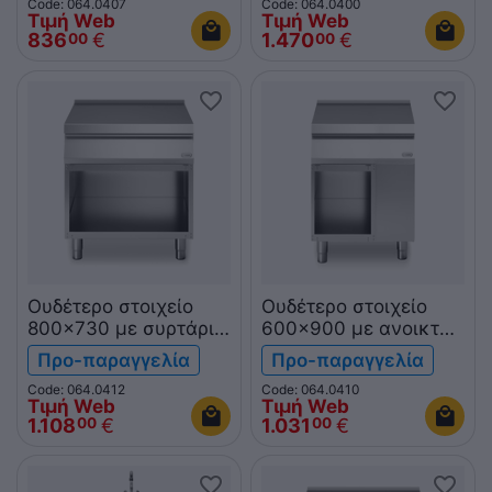
Code: 064.0407
Code: 064.0400
R90/40LA/A ROC900
Τιμή Web
Τιμή Web
836
€
1.470
€
00
00
Ουδέτερο στοιχείο
Ουδέτερο στοιχείο
800x730 με συρτάρι
600x900 με ανοικτή
& ανοικτή βάση
βάση R90/60PLN/A
Προ-παραγγελία
Προ-παραγγελία
R70/80PLC/A ROC700
ROC900
Code: 064.0412
Code: 064.0410
Τιμή Web
Τιμή Web
1.108
€
1.031
€
00
00