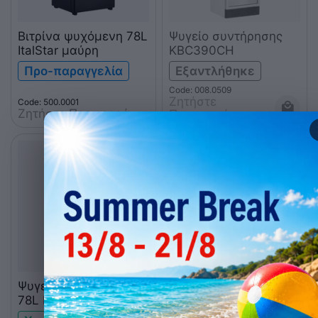
Βιτρίνα ψυχόμενη 78L
Ψυγείο συντήρησης
ItalStar μαύρη
KBC390CH
Προ-παραγγελία
Εξαντλήθηκε
Code: 008.0509
Ζητήστε 
Code: 500.0001
Ζητήστε Προσφορά
Προσφορά
Ψυγείο συντήρησης
78L ItalStar