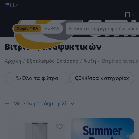
EL
Χωρίς ΦΠΑ
Με ΦΠΑ
Βιτρίνες αναψυκτικών
Αρχική
/
Εξοπλισμός Εστίασης
/
Ψύξη
/
Βιτρίνες αναψ
Όλα τα φίλτρα
Φίλτρα κατηγορίας
Με βάση τη δημοφιλία