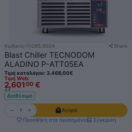
Share
Κωδικός:
085.0024
Blast Chiller TECNODOM
ALADINO P-ATT05EA
Τιμή καταλόγου:
3.468,00
€
Τιμή Web:
2.601
€
00
2
3
Διαθέσιμο
+
−
Αγορά
Προσθήκη στα αγαπημένα
Σύγκριση