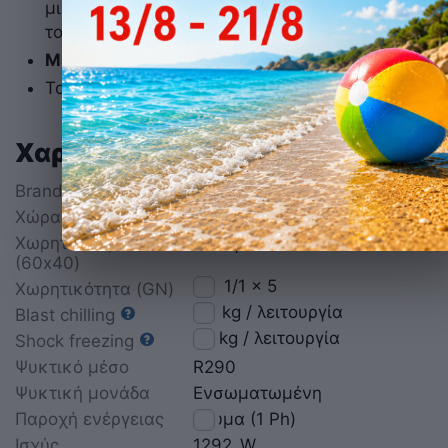
μικροκρυστάλλων για την βέλτιστη συντήρηση
του προϊόντος.
Μέγιστη ποσότητα 12kg.
Το φαγητό διατηρείται ασφαλές για μήνες.
Χαρακτηριστικά
Brand
TECNODOM
Χώρα προέλευσης
Ιταλία
Χωρητικότητα
5
ταψιά
(60x40)
GN 1/1 x 5
Χωρητικότητα (GN)
20
kg / λειτουργία
Blast chilling
12
kg / λειτουργία
Shock freezing
Ψυκτικό μέσο
R290
Ψυκτική μονάδα
Ενσωματωμένη
Παροχή ενέργειας
Ρεύμα (1 Ph)
Ισχύς
1292
W