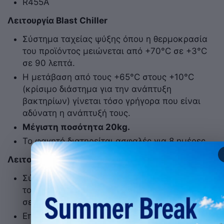
R455A
Λειτουργία Blast Chiller
Σύστημα ταχείας ψύξης όπου η θερμοκρασία
του προϊόντος μειώνεται από +70°C σε +3°C
σε 90 λεπτά.
Η μετάβαση από τους +65°C στους +10°C
(κρίσιμο διάστημα για την ανάπτυξη
βακτηρίων) γίνεται τόσο γρήγορα που είναι
αδύνατη η ανάπτυξή τους.
Μέγιστη ποσότητα 20kg.
Το φαγητό διατηρείται ασφαλές για 8 ημέρες.
Λειτουργία Shock Freezer
Σύστημα ταχείας ψύξης όπου η θερμοκρασία
του προϊόντος μειώνεται από +70°C σε -18°C
σε μέγιστο χρόνο 240 λεπτών.
Επιτυγχάνεται έτσι η παραγωγή