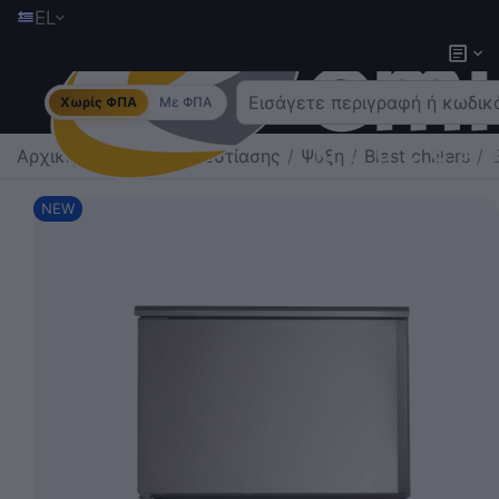
EL
Χωρίς ΦΠΑ
Με ΦΠΑ
Αρχική
/
Εξοπλισμός Εστίασης
/
Ψύξη
/
Blast chillers
/
NEW