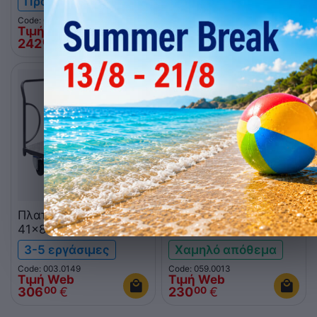
Προ-παραγγελία
Προ-παραγγελία
Code: 059.0012
Code: 059.0011
Τιμή Web
Τιμή Web
242
€
255
€
00
00
Πλατφόρμα 4 τροχών
Πλατφόρμα 4 τροχών
41x81
41x81 ItalStar
3-5 εργάσιμες
Χαμηλό απόθεμα
Code: 003.0149
Code: 059.0013
Τιμή Web
Τιμή Web
306
€
230
€
00
00