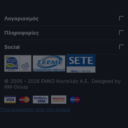
it there. Settings persist in localStorage under key
"csc_a11y". -->
Λογαριασμός
Πληροφορίες
Social
© 2006 - 2026 ΕΜΚΟ Κουτελάς Α.Ε.. Designed by
RM-Group
Υπαναχώρηση από την αγορά