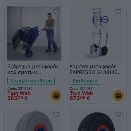
Εξάρτημα μεταφοράς
Καρότσι μεταφοράς
καθισμάτων
EXPRESSO 24381421
EXPRESSO 1044
(παλέτα No4)
Χαμηλό απόθεμα
Διαθέσιμο
Code: 001.0080
Code: 001.0154
Τιμή Web
Τιμή Web
265
€
673
€
00
00