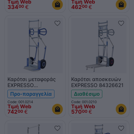
Τιμή Web
Τιμή Web
334
€
462
€
00
00
Καρότσι μεταφοράς
Καρότσι αποσκευών
EXPRESSO
EXPRESSO 84326621
84381821+1220
Προ-παραγγελία
Διαθέσιμο
Code: 001.0214
Code: 001.0210
Τιμή Web
Τιμή Web
742
€
570
€
00
00