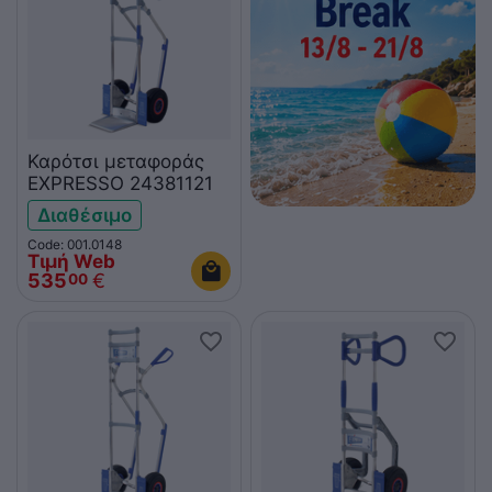
Καρότσι μεταφοράς
EXPRESSO 24381121
Διαθέσιμο
Code: 001.0148
Τιμή Web
535
€
00