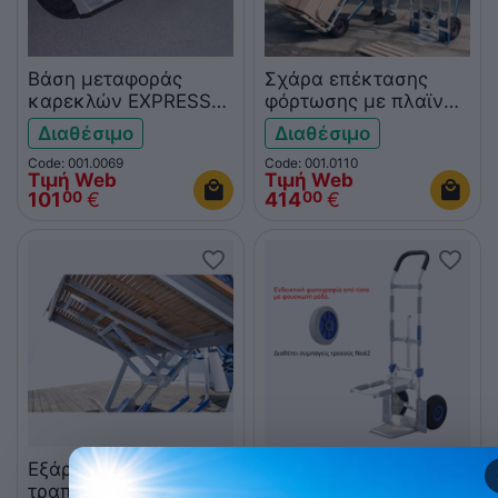
Βάση μεταφοράς
Σχάρα επέκτασης
καρεκλών EXPRESSO
φόρτωσης με πλαϊνά
1029
EXPRESSO 1311
Διαθέσιμο
Διαθέσιμο
Code: 001.0069
Code: 001.0110
Τιμή Web
Τιμή Web
101
€
414
€
00
00
Εξάρτημα μεταφοράς
Καρότσι μεταφοράς
τραπεζιών EXPRESSO
EXPRESSO 7100162