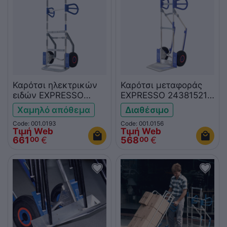
Καρότσι ηλεκτρικών
Καρότσι μεταφοράς
ειδών EXPRESSO
EXPRESSO 24381521
63463621
(παλέτα No5)
Χαμηλό απόθεμα
Διαθέσιμο
Code: 001.0193
Code: 001.0156
Τιμή Web
Τιμή Web
661
€
568
€
00
00