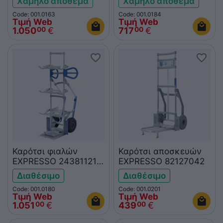
Χαμηλό απόθεμα
Χαμηλό απόθεμα
Code: 001.0163
Code: 001.0184
Τιμή Web
Τιμή Web
1.050
€
717
€
00
00
Καρότσι φιαλών
Καρότσι αποσκευών
EXPRESSO 24381121-
EXPRESSO 82127042
1228
Διαθέσιμο
Διαθέσιμο
Code: 001.0180
Code: 001.0201
Τιμή Web
Τιμή Web
1.051
€
439
€
00
00