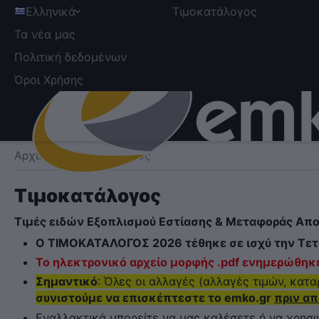
Ελληνικά
Τιμοκατάλογος
Τα νέα μας
Πολιτική δεδομένων
Όροι Χρήσης
Αρχική
/
Τιμοκατάλογος
Τιμοκατάλογος
Τιμές ειδών Εξοπλισμού Εστίασης & Μεταφοράς Απ
Ο ΤΙΜΟΚΑΤΑΛΟΓΟΣ 2026 τέθηκε σε ισχύ την Τε
Το ηλεκτρονικό αρχείο μορφής .pdf ενημερώθηκε
Σημαντικό
: Όλες οι αλλαγές (αλλαγές τιμών, κατ
συνιστούμε να επισκέπτεστε το emko.gr
πριν απ
Εναλλακτικά μπορείτε να μας καλέσετε ή να χρησ