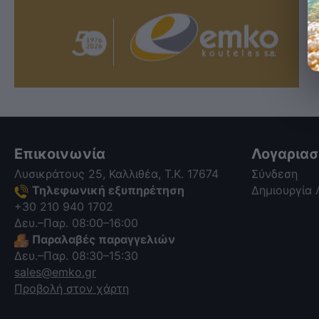
Επικοινωνία
Λογαρια
Λυσικράτους 25, Καλλιθέα, Τ.Κ. 17674
Σύνδεση
Τηλεφωνική εξυπηρέτηση
Δημιουργία
+30 210 940 1702
Δευ.–Παρ. 08:00–16:00
Παραλαβές παραγγελιών
Δευ.–Παρ. 08:30–15:30
sales@emko.gr
Προβολή στον χάρτη
via a template hook. Nothing here
depends on jQuery. Works in storefront