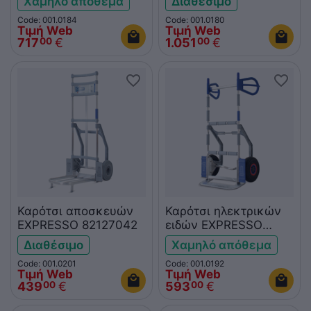
Χαμηλό απόθεμα
Διαθέσιμο
Code: 001.0184
Code: 001.0180
Τιμή Web
Τιμή Web
717
€
1.051
€
00
00
Καρότσι αποσκευών
Καρότσι ηλεκτρικών
EXPRESSO 82127042
ειδών EXPRESSO
63163621
Διαθέσιμο
Χαμηλό απόθεμα
Code: 001.0201
Code: 001.0192
Τιμή Web
Τιμή Web
439
€
593
€
00
00