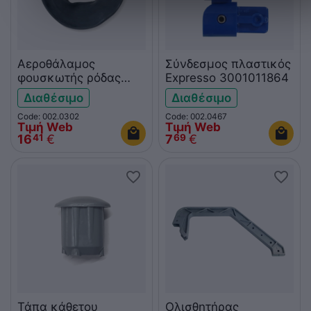
Αεροθάλαμος
Σύνδεσμος πλαστικός
φουσκωτής ρόδας
Expresso 3001011864
καροτσιών Expresso
Διαθέσιμο
Διαθέσιμο
3008800301
Code: 002.0302
Code: 002.0467
Τιμή Web
Τιμή Web
16
€
7
€
41
69
Τάπα κάθετου
Ολισθητήρας