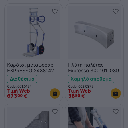
Καρότσι μεταφοράς
Πλάτη παλέτας
EXPRESSO 24381421
Expresso 3001011039
(παλέτα No4)
Διαθέσιμο
Χαμηλό απόθεμα
Code: 001.0154
Code: 002.0375
Τιμή Web
Τιμή Web
673
€
38
€
00
95