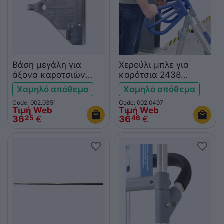
Βάση μεγάλη για
Χερούλι μπλε για
άξονα καροτσιών
καρότσια 2438
Expresso 3001011001
Expresso 3001011893
Χαμηλό απόθεμα
Χαμηλό απόθεμα
Code: 002.0351
Code: 002.0497
Τιμή Web
Τιμή Web
36
€
36
€
25
46