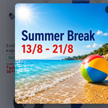
Σύνδεσμος σωλήνα
Προφυλακτήρας
καροτσιών Expresso
ρόδας μπλε Expresso
285-2438 3001011870
3001011011
Διαθέσιμο
Χαμηλό απόθεμα
Code: 002.0469
Code: 002.0357
Τιμή Web
Τιμή Web
16
€
17
€
41
69