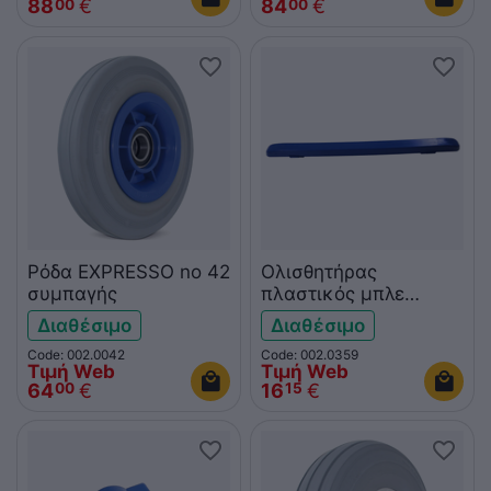
88
€
84
€
00
00
Ρόδα EXPRESSO no 42
Ολισθητήρας
συμπαγής
πλαστικός μπλε
Expresso 3001011014
Διαθέσιμο
Διαθέσιμο
Code: 002.0042
Code: 002.0359
Τιμή Web
Τιμή Web
64
€
16
€
00
15