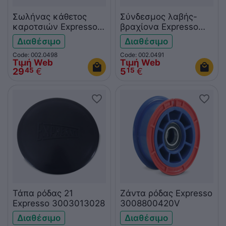
Σωλήνας κάθετος
Σύνδεσμος λαβής-
καροτσιών Expresso
βραχίονα Expresso
8432 3001011941D
3001011887
Διαθέσιμο
Διαθέσιμο
Code: 002.0498
Code: 002.0491
Τιμή Web
Τιμή Web
29
€
5
€
45
15
Τάπα ρόδας 21
Ζάντα ρόδας Expresso
Expresso 3003013028
3008800420V
Διαθέσιμο
Διαθέσιμο