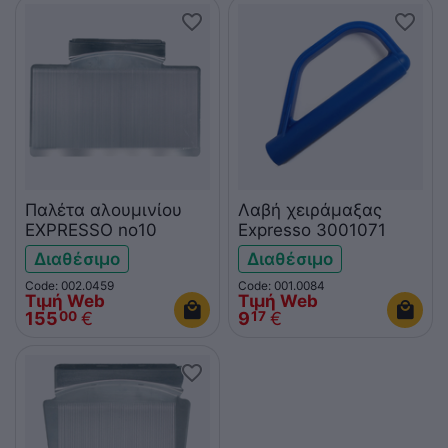
Παλέτα αλουμινίου
Λαβή χειράμαξας
EXPRESSO no10
Expresso 3001071
Διαθέσιμο
Διαθέσιμο
Code: 002.0459
Code: 001.0084
Τιμή Web
Τιμή Web
155
€
9
€
00
17