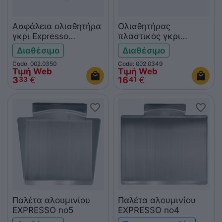
Ασφάλεια ολισθητήρα
Ολισθητήρας
γκρι Expresso
πλαστικός γκρι
3001021878
Expresso 3001021014
Διαθέσιμο
Διαθέσιμο
Code: 002.0350
Code: 002.0349
Τιμή Web
Τιμή Web
3
€
16
€
33
41
Παλέτα αλουμινίου
Παλέτα αλουμινίου
EXPRESSO no5
EXPRESSO no4