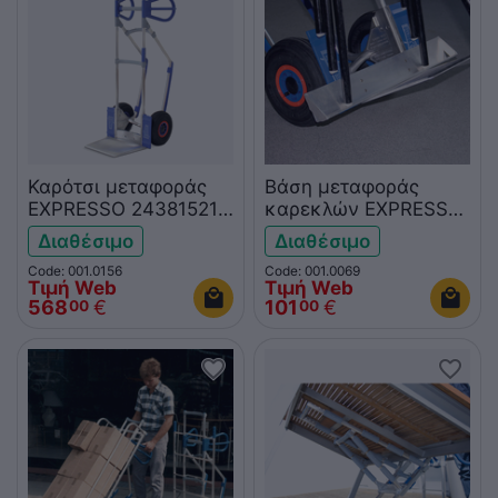
Καρότσι μεταφοράς
Βάση μεταφοράς
EXPRESSO 24381521
καρεκλών EXPRESSO
(παλέτα No5)
1029
Διαθέσιμο
Διαθέσιμο
Code: 001.0156
Code: 001.0069
Τιμή Web
Τιμή Web
568
€
101
€
00
00