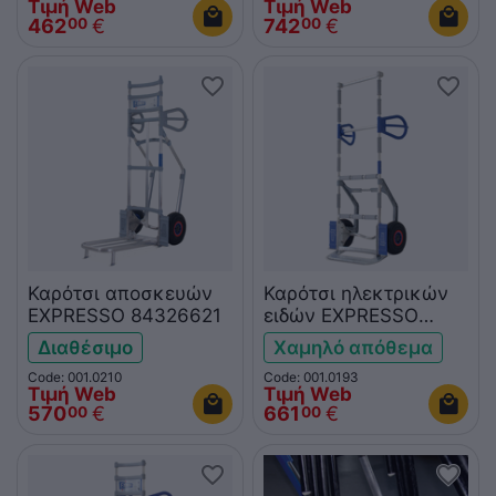
Τιμή Web
Τιμή Web
462
€
742
€
00
00
Καρότσι αποσκευών
Καρότσι ηλεκτρικών
EXPRESSO 84326621
ειδών EXPRESSO
63463621
Διαθέσιμο
Χαμηλό απόθεμα
Code: 001.0210
Code: 001.0193
Τιμή Web
Τιμή Web
570
€
661
€
00
00