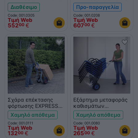
με 104403
Διαθέσιμο
Προ-παραγγελία
Code: 001.0305
Code: 001.0208
Τιμή Web
Τιμή Web
552
€
607
€
00
00
Σχάρα επέκτασης
Εξάρτημα μεταφοράς
φόρτωσης EXPRESSO
καθισμάτων
1312
EXPRESSO 1044
Χαμηλό απόθεμα
Χαμηλό απόθεμα
Code: 001.0111
Code: 001.0080
Τιμή Web
Τιμή Web
132
€
265
€
00
00