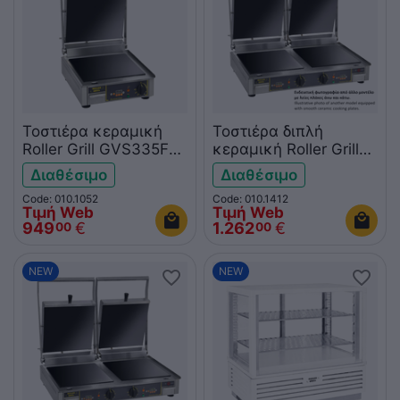
Τοστιέρα κεραμική
Τοστιέρα διπλή
Roller Grill GVS335FT
κεραμική Roller Grill
Premium άνω-κάτω
GVD335L Premium
Διαθέσιμο
Διαθέσιμο
λεία
άνω ραβδωτή-κάτω
Code: 010.1052
Code: 010.1412
λεία
Τιμή Web
Τιμή Web
949
€
1.262
€
00
00
NEW
NEW