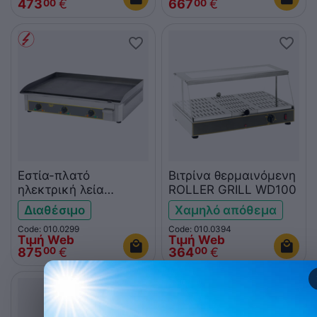
473
€
667
€
00
00
Εστία-πλατό
Βιτρίνα θερμαινόμενη
ηλεκτρική λεία
ROLLER GRILL WD100
ROLLER GRILL
Διαθέσιμο
Χαμηλό απόθεμα
PSR900E
Code: 010.0299
Code: 010.0394
Τιμή Web
Τιμή Web
875
€
364
€
00
00