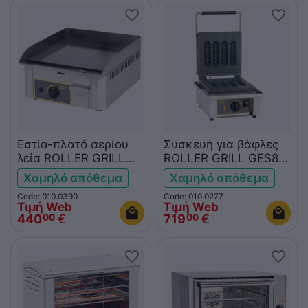
Εστία-πλατό αερίου
Συσκευή για βάφλες
λεία ROLLER GRILL
ROLLER GRILL GES80
PSR400G
4 sticks
Χαμηλό απόθεμα
Χαμηλό απόθεμα
Code: 010.0390
Code: 010.0277
Τιμή Web
Τιμή Web
440
€
719
€
00
00