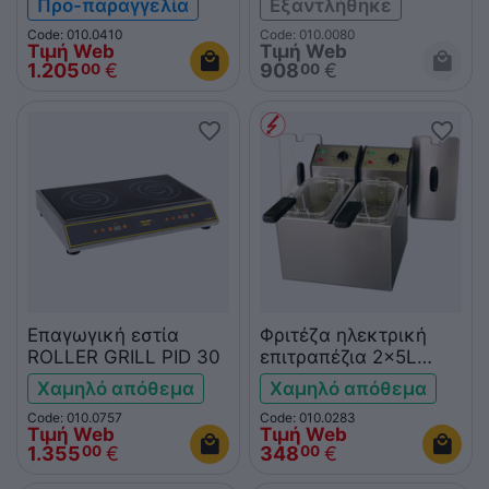
Προ-παραγγελία
Εξαντλήθηκε
Code: 010.0410
Code: 010.0080
Τιμή Web
Τιμή Web
1.205
€
908
€
00
00
Επαγωγική εστία
Φριτέζα ηλεκτρική
ROLLER GRILL PID 30
επιτραπέζια 2x5L
ROLLER GRILL FD50D
Χαμηλό απόθεμα
Χαμηλό απόθεμα
Code: 010.0757
Code: 010.0283
Τιμή Web
Τιμή Web
1.355
€
348
€
00
00