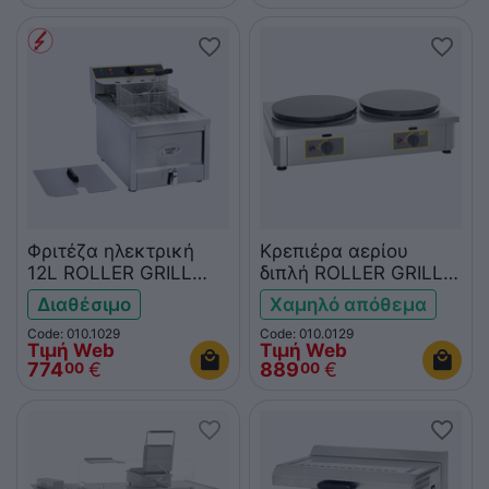
Φριτέζα ηλεκτρική
Κρεπιέρα αερίου
12L ROLLER GRILL
διπλή ROLLER GRILL
RFE12 με βρύση
CDG400
Διαθέσιμο
Χαμηλό απόθεμα
αποστράγγισης
Code: 010.1029
Code: 010.0129
Τιμή Web
Τιμή Web
774
€
889
€
00
00