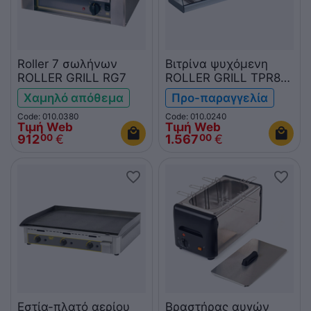
Roller 7 σωλήνων
Βιτρίνα ψυχόμενη
ROLLER GRILL RG7
ROLLER GRILL TPR80
για tapas
Χαμηλό απόθεμα
Προ-παραγγελία
Code: 010.0380
Code: 010.0240
Τιμή Web
Τιμή Web
912
€
1.567
€
00
00
Εστία-πλατό αερίου
Βραστήρας αυγών