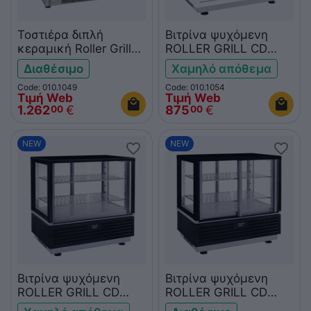
Τοστιέρα διπλή
Βιτρίνα ψυχόμενη
κεραμική Roller Grill
ROLLER GRILL CD
GVD335FT Premium
600W
Διαθέσιμο
Χαμηλό απόθεμα
άνω-κάτω λεία
Code: 010.1049
Code: 010.1054
Τιμή Web
Τιμή Web
1.262
€
875
€
00
00
NEW
NEW
Βιτρίνα ψυχόμενη
Βιτρίνα ψυχόμενη
ROLLER GRILL CD
ROLLER GRILL CD
600B
600B Self Service