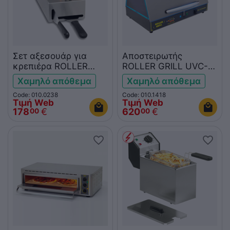
Σετ αξεσουάρ για
Αποστειρωτής
κρεπιέρα ROLLER
ROLLER GRILL UVC-
GRILL CK3
120
Χαμηλό απόθεμα
Χαμηλό απόθεμα
Code: 010.0238
Code: 010.1418
Τιμή Web
Τιμή Web
178
€
620
€
00
00