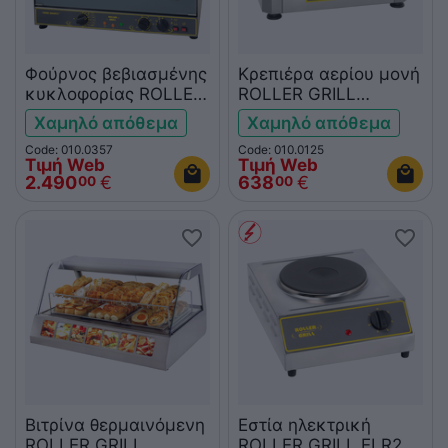
Φούρνος βεβιασμένης
Κρεπιέρα αερίου μονή
κυκλοφορίας ROLLER
ROLLER GRILL
GRILL FC110EG grill
CSG400
Χαμηλό απόθεμα
Χαμηλό απόθεμα
Code: 010.0357
Code: 010.0125
Τιμή Web
Τιμή Web
2.490
€
638
€
00
00
Βιτρίνα θερμαινόμενη
Εστία ηλεκτρική
ROLLER GRILL
ROLLER GRILL ELR2