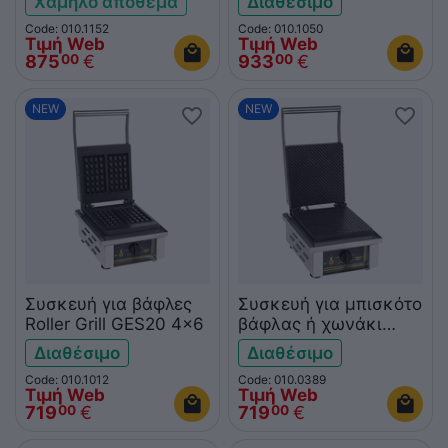
Χαμηλό απόθεμα
Διαθέσιμο
Code: 010.1152
Code: 010.1050
Τιμή Web
Τιμή Web
875
€
933
€
00
00
NEW
NEW
Συσκευή για βάφλες
Συσκευή για μπισκότο
Roller Grill GES20 4x6
βάφλας ή χωνάκι
ROLLER GRILL GES40
Διαθέσιμο
Διαθέσιμο
Code: 010.1012
Code: 010.0389
Τιμή Web
Τιμή Web
719
€
719
€
00
00