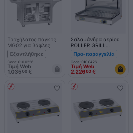
Τροχήλατος πάγκος
Σαλαμάνδρα αερίου
MG02 για βάφλες
ROLLER GRILL
SGM600
Εξαντλήθηκε
Προ-παραγγελία
Code: 010.0226
Code: 010.0426
Τιμή Web
Τιμή Web
1.035
€
2.226
€
00
00