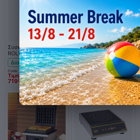
Συσκευή για βάφλες
Φριτέζα ηλεκτρική
ROLLER GRILL GES75
επιτραπέζια 2x5L
στρογγυλή
ROLLER GRILL RF5DS
Διαθέσιμο
Χαμηλό απόθεμα
Code: 010.1010
Code: 010.0417
Τιμή Web
Τιμή Web
719
€
470
€
00
00