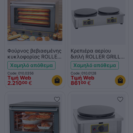
Φούρνος βεβιασμένης
Κρεπιέρα αερίου
κυκλοφορίας ROLLER
διπλή ROLLER GRILL
GRILL FC110E
CDG350
Χαμηλό απόθεμα
Χαμηλό απόθεμα
Code: 010.0356
Code: 010.0128
Τιμή Web
Τιμή Web
2.210
€
861
€
00
00