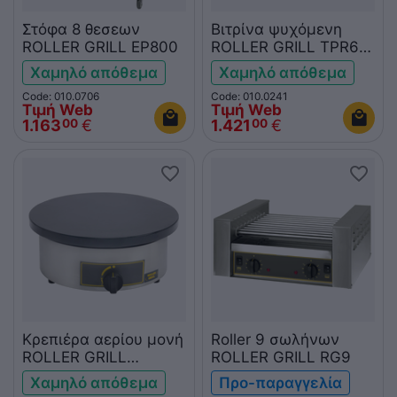
Στόφα 8 θεσεων
Βιτρίνα ψυχόμενη
ROLLER GRILL EP800
ROLLER GRILL TPR60
για tapas
Χαμηλό απόθεμα
Χαμηλό απόθεμα
Code: 010.0706
Code: 010.0241
Τιμή Web
Τιμή Web
1.163
€
1.421
€
00
00
Κρεπιέρα αερίου μονή
Roller 9 σωλήνων
ROLLER GRILL
ROLLER GRILL RG9
CFG400
Χαμηλό απόθεμα
Προ-παραγγελία