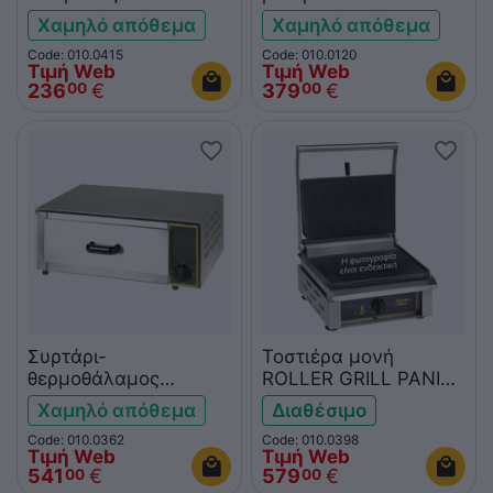
ROLLER GRILL RF5S
CFE400
Χαμηλό απόθεμα
Χαμηλό απόθεμα
Code: 010.0415
Code: 010.0120
Τιμή Web
Τιμή Web
236
€
379
€
00
00
Συρτάρι-
Τοστιέρα μονή
θερμοθάλαμος
ROLLER GRILL PANINI
ROLLER GRILL CB20
L
Χαμηλό απόθεμα
Διαθέσιμο
Code: 010.0362
Code: 010.0398
Τιμή Web
Τιμή Web
541
€
579
€
00
00