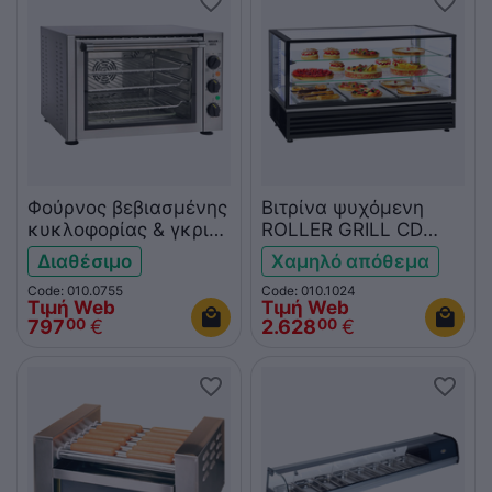
Φούρνος βεβιασμένης
Βιτρίνα ψυχόμενη
κυκλοφορίας & γκριλ
ROLLER GRILL CD
ROLLER GRILL
1200
Διαθέσιμο
Χαμηλό απόθεμα
FC380TQ
Code: 010.0755
Code: 010.1024
Τιμή Web
Τιμή Web
797
€
2.628
€
00
00