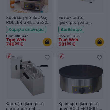
Συσκευή για βάφλες
Εστία-πλατό
ROLLER GRILL GES23
ηλεκτρική λεία
4 corn sticks
ROLLER GRILL
Χαμηλό απόθεμα
Διαθέσιμο
PSR600E
Code: 010.0447
Code: 010.0375
Τιμή Web
Τιμή Web
746
€
581
€
00
00
Φριτέζα ηλεκτρική
Κρεπιέρα ηλεκτρική
επιτραπέζια 5L
μονή ROLLER GRILL