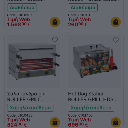
VVC1200
μονή
Διαθέσιμο
Διαθέσιμο
Code: 010.0387
Code: 010.0113
Τιμή Web
Τιμή Web
1.568
€
260
€
00
00
Σαλαμάνδρα grill
Hot Dog Station
ROLLER GRILL
ROLLER GRILL HDS
TS3270
60
Χαμηλό απόθεμα
Χαμηλό απόθεμα
Code: 010.0435
Code: 010.1405
Τιμή Web
Τιμή Web
824
€
696
€
00
00