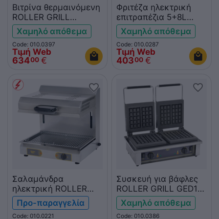
Βιτρίνα θερμαινόμενη
Φριτέζα ηλεκτρική
ROLLER GRILL
επιτραπέζια 5+8L
WDL200 με φωτισμό
ROLLER GRILL
Χαμηλό απόθεμα
Χαμηλό απόθεμα
FD50+80
Code: 010.0397
Code: 010.0287
Τιμή Web
Τιμή Web
634
€
403
€
00
00
Σαλαμάνδρα
Συσκευή για βάφλες
ηλεκτρική ROLLER
ROLLER GRILL GED10
GRILL SEM600Q
διπλή 3x5
Προ-παραγγελία
Χαμηλό απόθεμα
Code: 010.0221
Code: 010.0386