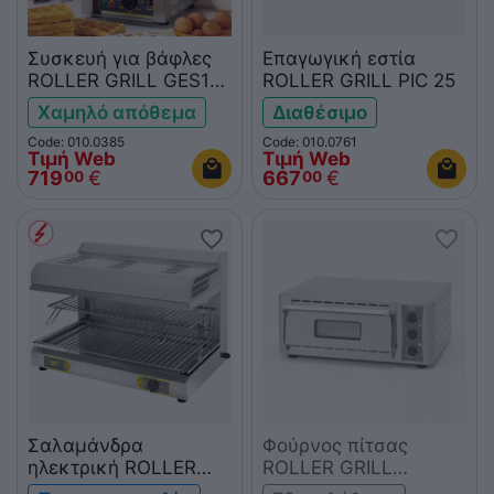
Συσκευή για βάφλες
Επαγωγική εστία
ROLLER GRILL GES10
ROLLER GRILL PIC 25
3x5
Χαμηλό απόθεμα
Διαθέσιμο
Code: 010.0385
Code: 010.0761
Τιμή Web
Τιμή Web
719
€
667
€
00
00
Σαλαμάνδρα
Φούρνος πίτσας
ηλεκτρική ROLLER
ROLLER GRILL
GRILL SEF800B
PZ430S