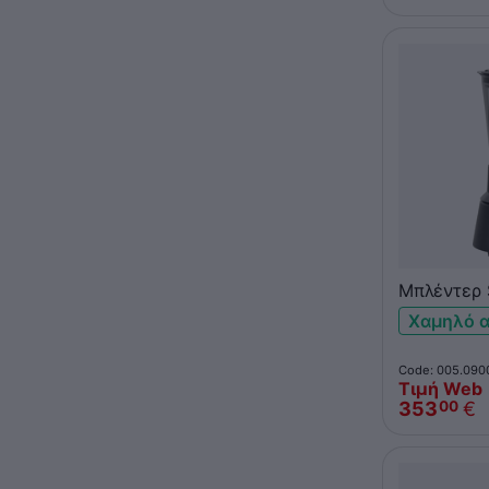
Μπλέντερ
γκρι
Χαμηλό 
Code: 005.090
Τιμή Web
353
€
00