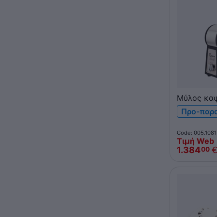
Μύλος κα
01BAR
Προ-παρ
Code: 005.1081
Τιμή Web
1.384
00