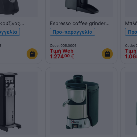
κουζίνας
Espresso coffee grinder
Μπλέ
 με inox
Santos 55 Silent automatic
SANT
αγγελία
Προ-παραγγελία
Προ
poly
8
Code: 005.0006
Code: 
Τιμή Web
Τιμή
€
1.274
€
1.06
00