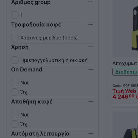
Αριθμός group
1
Τροφοδοσία καφέ
Χάρτινες μερίδες (pods)
Χρήση
Ημιεπαγγελματική ή οικιακή
Αποχυμωτ
On Demand
σύνθλιψης 
Διαθέσιμ
Ναι
Code: 005.100
Τιμή Web
Όχι
4.246
00
Αποθήκη καφέ
Ναι
Όχι
Αυτόματη λειτουργία