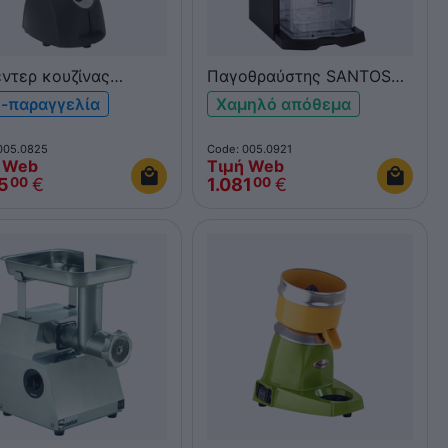
ντερ κουζίνας
Παγοθραύστης SANTOS
OS 37 με
53
-παραγγελία
Χαμηλό απόθεμα
carbonate κανάτα 2L
005.0825
Code: 005.0921
 Web
Τιμή Web
5
€
1.081
€
00
00