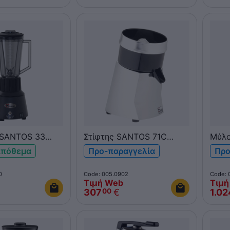
 SANTOS 33
Στίφτης SANTOS 71C
Μύλο
Mefra
SANT
απόθεμα
Προ-παραγγελία
Προ
0
Code: 005.0902
Code: 
Τιμή Web
Τιμή
307
€
1.02
00