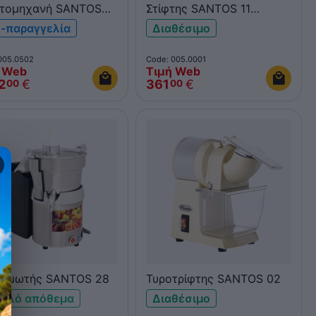
τομηχανή SANTOS
Στίφτης SANTOS 11
2
Classic για εσπεριδοειδή
-παραγγελία
Διαθέσιμο
005.0502
Code: 005.0001
 Web
Τιμή Web
2
€
361
€
00
00
υμωτής SANTOS 28
Τυροτρίφτης SANTOS 02
ηλό απόθεμα
Διαθέσιμο