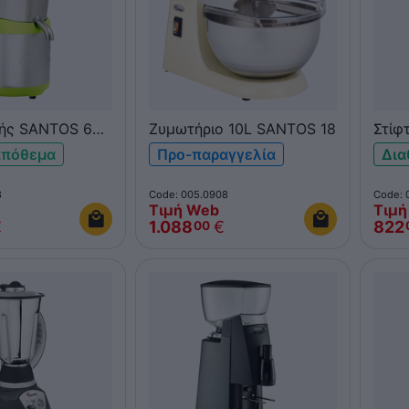
ής SANTOS 68
Ζυμωτήριο 10L SANTOS 18
Στίφ
tion
Evol
απόθεμα
Προ-παραγγελία
Δια
8
Code: 005.0908
Code: 
Τιμή Web
Τιμή
€
1.088
€
822
00