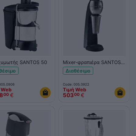
υμωτής SANTOS 50
Mixer-φραπιέρα SANTOS
54
θέσιμο
Διαθέσιμο
005.0906
Code: 005.0922
 Web
Τιμή Web
08
€
503
€
00
00