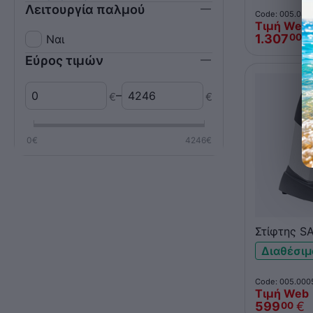
Λειτουργία παλμού
3 x 12
L
Code: 005.082
Τιμή Web
1.307
€
00
Ναι
Εύρος τιμών
–
€
€
0
€
4246
€
Στίφτης S
λαβή
Διαθέσιμ
Code: 005.000
Τιμή Web
599
€
00