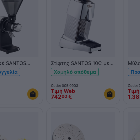
φέ SANTOS
Στίφτης SANTOS 10C με
Μύλο
λαβή
SAN
αγγελία
Χαμηλό απόθεμα
Προ
Code: 005.0903
Code: 
Τιμή Web
Τιμή
€
742
€
1.38
00