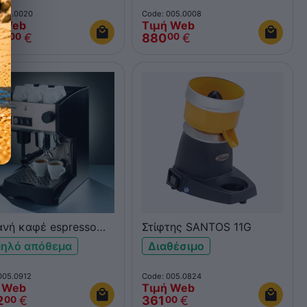
005.0020
Code: 005.0008
 Web
Τιμή Web
95
€
880
€
00
00
νή καφέ espresso
Στίφτης SANTOS 11G
os 75
ηλό απόθεμα
Διαθέσιμο
005.0912
Code: 005.0824
 Web
Τιμή Web
2
€
361
€
00
00