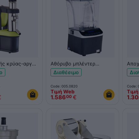
ής κρύας-αργής
Αθόρυβο μπλέντερ
Αποχ
Nutrisantos 65
SANTOS 62
ο
Διαθέσιμο
Δια
3
Code: 005.0820
Code: 
Τιμή Web
Τιμή
€
1.586
€
1.3
00