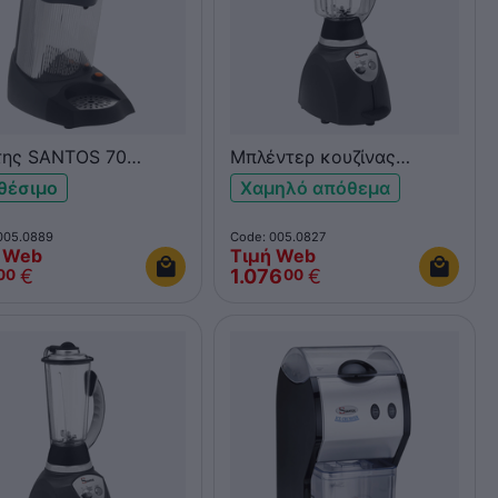
της SANTOS 70
Μπλέντερ κουζίνας
ution με λαβή
SANTOS 37 με
θέσιμο
Χαμηλό απόθεμα
polycarbonate κανάτα 4L
005.0889
Code: 005.0827
 Web
Τιμή Web
€
1.076
€
00
00