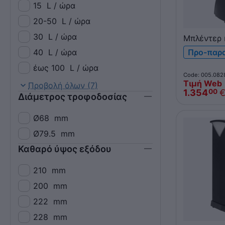
15
L / ώρα
20-50
L / ώρα
30
L / ώρα
Μπλέντερ 
SANTOS 37
40
L / ώρα
Προ-παρ
κανάτα 4L
έως 100
L / ώρα
Code: 005.082
Τιμή Web
έως 120
L / ώρα
Προβολή όλων (7)
1.354
00
Διάμετρος τροφοδοσίας
έως 140
L / ώρα
Ø68
mm
Ø79.5
mm
Καθαρό ύψος εξόδου
210
mm
200
mm
222
mm
228
mm