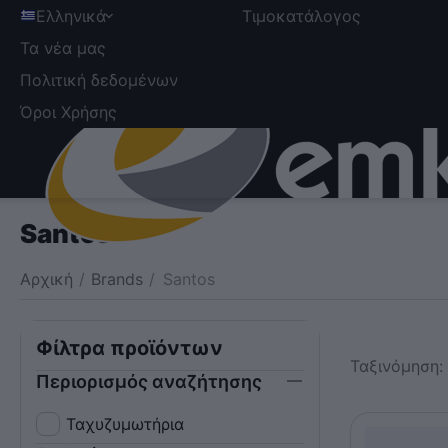
Ελληνικά
Τιμοκατάλογος
Τα νέα μας
Πολιτική δεδομένων
Όροι Χρήσης
Santos
Αρχική
/
Brands
/
Santos
Φίλτρα προϊόντων
Ταξινόμηση:
Περιορισμός αναζήτησης
Ταχυζυμωτήρια