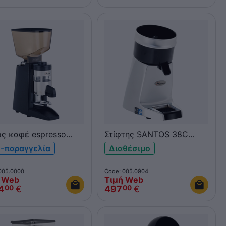
ς καφέ espresso
Στίφτης SANTOS 38C
OS 40A Silent
χρώμιο
-παραγγελία
Διαθέσιμο
005.0000
Code: 005.0904
 Web
Τιμή Web
4
€
497
€
00
00