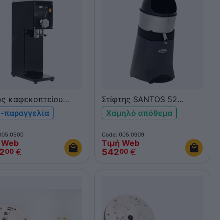
ς καφεκοπτείου
Στίφτης SANTOS 52
TOS 43N
βαρέως τύπου
-παραγγελία
Χαμηλό απόθεμα
005.0500
Code: 005.0909
 Web
Τιμή Web
2
€
542
€
00
00