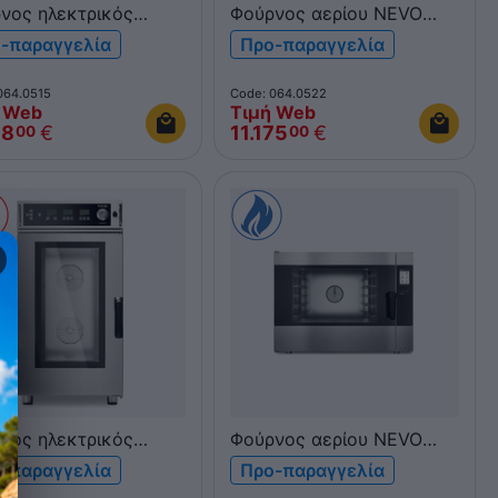
νος ηλεκτρικός
Φούρνος αερίου NEVO
 Pratika Kompact
Qubi 10xGN 1/1 QUBI10G
-παραγγελία
Προ-παραγγελία
 1/1 FDEK061P
064.0515
Code: 064.0522
 Web
Τιμή Web
78
€
11.175
€
00
00
νος ηλεκτρικός
Φούρνος αερίου NEVO
 Pratika Kompact
Pratika 5xGN 1/1 &
-παραγγελία
Προ-παραγγελία
N 1/1 με πλύσιμο
600x400 FDG051TV