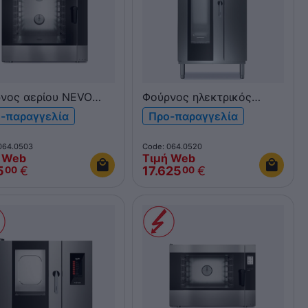
νος αερίου NEVO
Φούρνος ηλεκτρικός
ka 10xGN 1/1 &
NEVO Qubi 20xGN 1/1
-παραγγελία
Προ-παραγγελία
400 FDG101TV
QUBI20
064.0503
Code: 064.0520
 Web
Τιμή Web
5
€
17.625
€
00
00