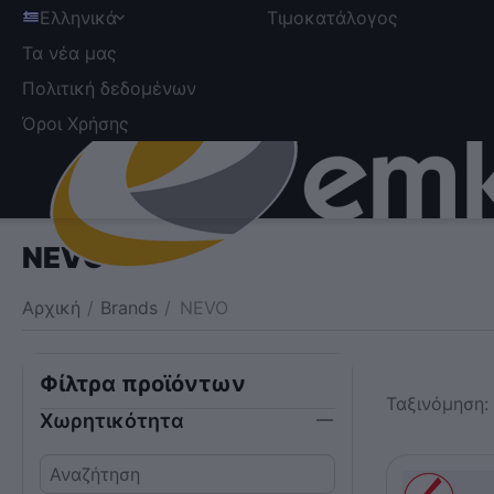
Ελληνικά
Τιμοκατάλογος
Τα νέα μας
Πολιτική δεδομένων
Όροι Χρήσης
NEVO
Αρχική
/
Brands
/
NEVO
Φίλτρα προϊόντων
Ταξινόμηση:
Χωρητικότητα