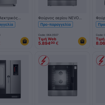
λεκτρικός
Φούρνος αερίου NEVO
Φούρ
ika Kompact
Pratika Combi 10xGN 1/1 &
NEVO
αγγελία
Προ-παραγγελία
Προ
 FDEK0623P
600x400 FDG101V Η/Μ
QUBI
πάνελ
3
Code: 064.0507
Code: 
Τιμή Web
Τιμή
€
5.894
€
8.0
00