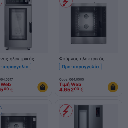
νος ηλεκτρικός
Φούρνος ηλεκτρικός
 Pratika Kompact
NEVO Pratika Combi
-παραγγελία
Προ-παραγγελία
N 1/1 FDEK101P
10xGN 1/1 & 600x400
FDE101V Η/Μ πάνελ
064.0517
Code: 064.0505
 Web
Τιμή Web
75
€
4.652
€
00
00