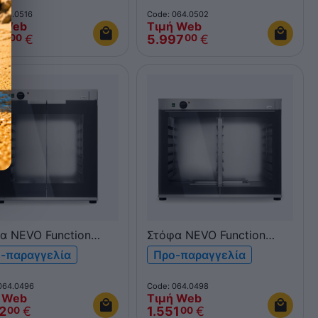
K101PWA
064.0516
Code: 064.0502
 Web
Τιμή Web
90
€
5.997
€
00
00
α NEVO Function
Στόφα NEVO Function
64 8 θέσεων EN
LM16T64 16 θέσεων EN
-παραγγελία
Προ-παραγγελία
400 & GN 1/1
600x400 & GN 1/1
064.0496
Code: 064.0498
 Web
Τιμή Web
2
€
1.551
€
00
00