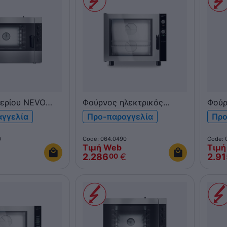
ερίου NEVO
Φούρνος ηλεκτρικός
Φούρ
onvection 5xGN
NEVO Function 6xEN
NEVO
αγγελία
Προ-παραγγελία
Προ
x400 FCG051V
600x400 BEU664 Bakery
GEU1
λ
Η/Μ πάνελ
0
Code: 064.0490
Code: 
Τιμή Web
Τιμή
€
2.286
€
2.9
00