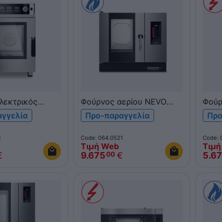
λεκτρικός
Φούρνος αερίου NEVO
Φούρ
ika Kompact
Qubi 6xGN 1/1 QUBI6G
NEVO
αγγελία
Προ-παραγγελία
Προ
με πλύσιμο
10xG
3PWA
2
Code: 064.0521
Code: 
Τιμή Web
Τιμή
€
9.675
€
5.6
00