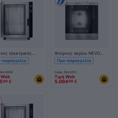
νος ηλεκτρικός
Φούρνος αερίου NEVO
 Function 10xGN 1/1
Pratika Convection 10xGN
-παραγγελία
Προ-παραγγελία
011 Η/Μ πάνελ
1/1 & 600x400 FCG101V
Η/Μ πάνελ
064.0006
Code: 064.0511
 Web
Τιμή Web
15
€
5.094
€
00
00