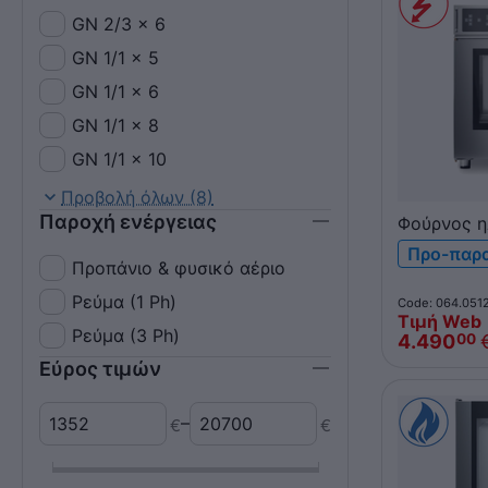
GN 2/3 x 6
GN 1/1 x 5
GN 1/1 x 6
GN 1/1 x 8
GN 1/1 x 10
GN 1/1 x 12
Προβολή όλων (8)
Παροχή ενέργειας
Φούρνος η
GN 1/1 x 16
NEVO Prat
Προ-παρ
GN 1/1 x 20
6xGN 2/3 
Προπάνιο & φυσικό αέριο
FDEK062
Ρεύμα (1 Ph)
Code: 064.051
Τιμή Web
Ρεύμα (3 Ph)
4.490
00
Εύρος τιμών
–
€
€