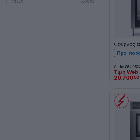
1352
€
20700
€
Φούρνος α
Qubi 20xG
Προ-παρ
Code: 064.052
Τιμή Web
20.700
00