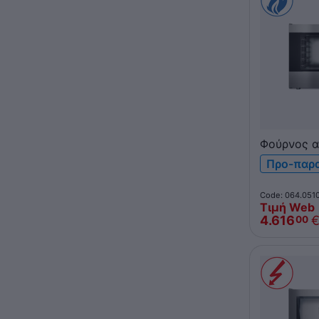
Φούρνος α
Pratika C
Προ-παρ
1/1 & 600
Η/Μ πάνε
Code: 064.051
Τιμή Web
4.616
00