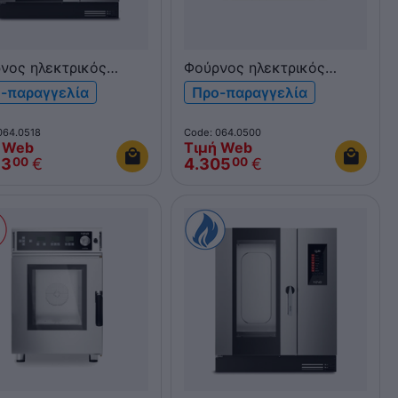
νος ηλεκτρικός
Φούρνος ηλεκτρικός
 Qubi 6xGN 1/1
NEVO Pratika 5xGN 1/1 &
-παραγγελία
Προ-παραγγελία
6
600x400 FDE051TV
064.0518
Code: 064.0500
 Web
Τιμή Web
63
€
4.305
€
00
00