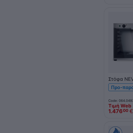
Στόφα NEV
LM12T64 1
Προ-παρ
600x400 &
Code: 064.049
Τιμή Web
1.476
€
00