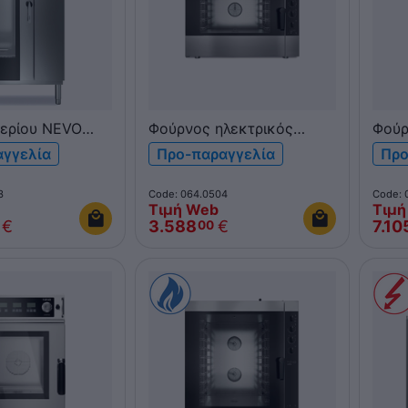
ερίου NEVO
Φούρνος ηλεκτρικός
Φούρ
N 1/1 QUBI20G
NEVO Pratika Combi 5xGN
Prati
αγγελία
Προ-παραγγελία
Προ
1/1 & 600x400 FDE051V
600x
Η/Μ πάνελ
3
Code: 064.0504
Code: 
Τιμή Web
Τιμή
€
3.588
€
7.10
00