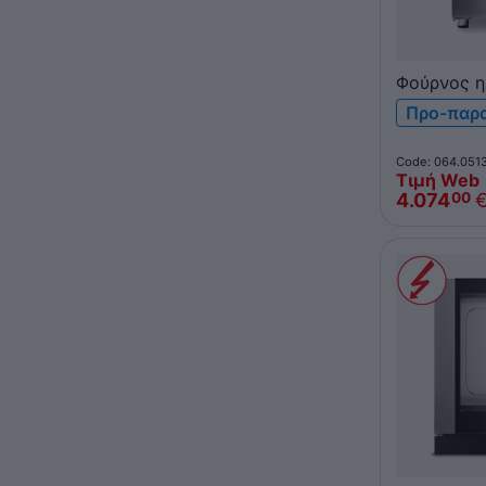
Φούρνος η
NEVO Prat
Προ-παρ
6xGN 2/3
Code: 064.051
Τιμή Web
4.074
00